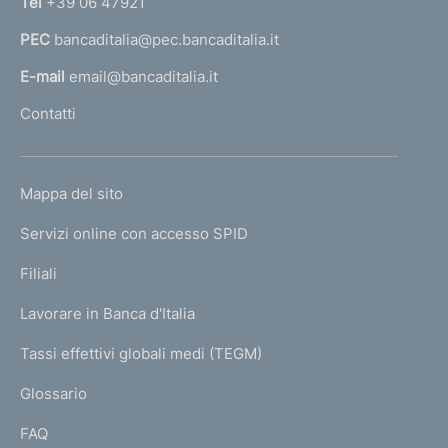
Tel
+39 06 47921
a
PEC
bancaditalia@pec.bancaditalia.it
a
l
E-mail
email@bancaditalia.it
l
Contatti
'
h
o
L
Mappa del sito
m
I
e
Servizi online con accesso SPID
N
p
K
Filiali
a
U
g
Lavorare in Banca d'Italia
T
e
I
Tassi effettivi globali medi (TEGM)
)
L
Glossario
I
FAQ