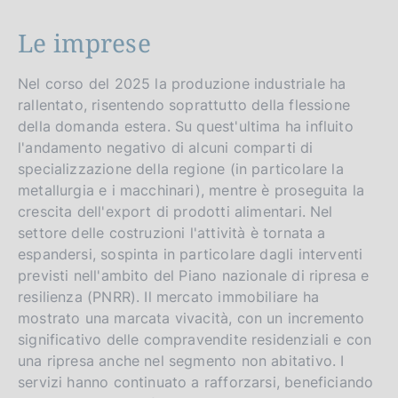
v
e
Le imprese
r
s
Nel corso del 2025 la produzione industriale ha
i
rallentato, risentendo soprattutto della flessione
o
della domanda estera. Su quest'ultima ha influito
l'andamento negativo di alcuni comparti di
n
specializzazione della regione (in particolare la
metallurgia e i macchinari), mentre è proseguita la
crescita dell'export di prodotti alimentari. Nel
settore delle costruzioni l'attività è tornata a
espandersi, sospinta in particolare dagli interventi
previsti nell'ambito del Piano nazionale di ripresa e
resilienza (PNRR). Il mercato immobiliare ha
mostrato una marcata vivacità, con un incremento
significativo delle compravendite residenziali e con
una ripresa anche nel segmento non abitativo. I
servizi hanno continuato a rafforzarsi, beneficiando