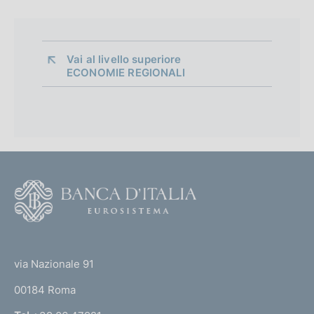
Vai al livello superiore 
ECONOMIE REGIONALI
F
o
o
(
t
t
e
via Nazionale 91
o
r
00184 Roma
r
n