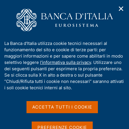
✕
H
A
o
C
p
m
e
r
e
r
i
p
c
Home
/
Pubblicazioni
/
Economie regionali
/
m
a
a
N. 2 - L'economia della Valle d'Aosta
e
g
n
I
La Banca d'Italia utilizza cookie tecnici necessari al
n
e
e
n
funzionamento del sito e cookie di terze parti: per
u
l
d
f
maggiori informazioni e per sapere come abilitarli in modo
ECONOMIE REGIONALI
i
s
o
N. 2 - L'economia della
selettivo leggere
l'informativa sulla privacy
. Utilizzare uno
n
i
r
dei seguenti pulsanti per esprimere la propria preferenza.
a
t
Valle d'Aosta
m
Se si clicca sulla X in alto a destra o sul pulsante
v
o
i
a
“Chiudi/Rifiuta tutti i cookie non necessari” saranno attivati
g
t
i soli cookie tecnici interni al sito.
Rapporto annuale
a
i
z
v
Giugno 2026
i
a
o
ACCETTA TUTTI I COOKIE
n
s
e
u
i
Condividi
PREFERENZE COOKIE
S