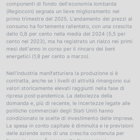
v
componenti di fondo dell'economia lombarda
e
(Regiocoin) segnala un lieve miglioramento nel
r
primo trimestre del 2025. L'andamento dei prezzi al
consumo ha fortemente rallentato, con una crescita
s
dello 0,8 per cento nella media del 2024 (5,5 per
i
cento nel 2023), ma ha registrato un rialzo nei primi
o
mesi dell'anno in corso per il rincaro dei beni
n
energetici (1,8 per cento a marzo).
Nell'industria manifatturiera la produzione si è
contratta, anche se i livelli di attività rimangono sui
valori storicamente elevati raggiunti nella fase di
ripresa post‑pandemica. La debolezza della
domanda e, più di recente, le incertezze legate alle
politiche commerciali degli Stati Uniti hanno
condizionato le scelte di investimento delle imprese.
La spesa in conto capitale è diminuita e le previsioni
delle aziende sono di una crescita contenuta per