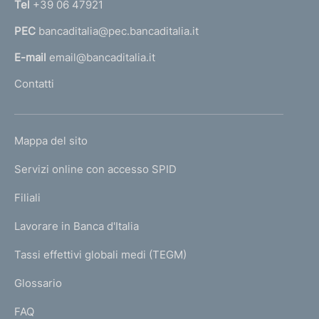
Tel
+39 06 47921
a
PEC
bancaditalia@pec.bancaditalia.it
a
l
E-mail
email@bancaditalia.it
l
Contatti
'
h
o
L
Mappa del sito
m
I
e
Servizi online con accesso SPID
N
p
K
Filiali
a
U
g
Lavorare in Banca d'Italia
T
e
I
Tassi effettivi globali medi (TEGM)
)
L
Glossario
I
FAQ