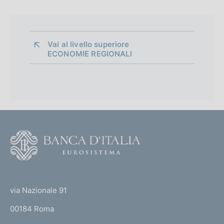
Vai al livello superiore 
ECONOMIE REGIONALI
F
o
o
(
t
t
e
via Nazionale 91
o
r
00184 Roma
r
n