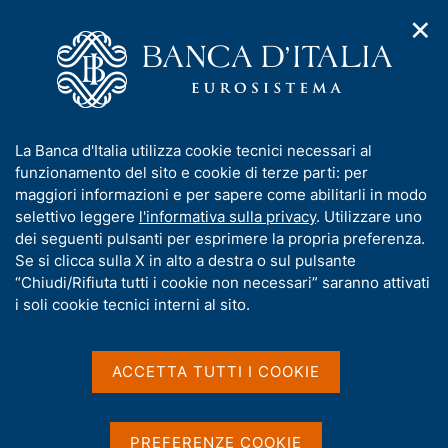
✕
H
A
o
C
p
m
e
r
e
r
i
p
c
Home
/
Pubblicazioni
/
Economie regionali
/
m
a
a
N. 3 - L'economia della Lombardia
e
g
n
I
La Banca d'Italia utilizza cookie tecnici necessari al
n
e
e
n
funzionamento del sito e cookie di terze parti: per
u
l
d
f
maggiori informazioni e per sapere come abilitarli in modo
ECONOMIE REGIONALI
i
s
o
N. 3 - L'economia della
selettivo leggere
l'informativa sulla privacy
. Utilizzare uno
n
i
r
dei seguenti pulsanti per esprimere la propria preferenza.
a
t
Lombardia
m
Se si clicca sulla X in alto a destra o sul pulsante
v
o
i
a
“Chiudi/Rifiuta tutti i cookie non necessari” saranno attivati
g
t
i soli cookie tecnici interni al sito.
Rapporto annuale
a
i
z
v
Giugno 2025
i
a
o
ACCETTA TUTTI I COOKIE
n
s
e
u
i
Condividi
PREFERENZE COOKIE
S