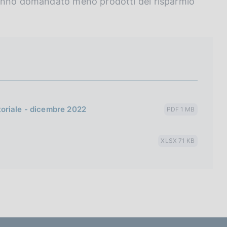
hanno domandato meno prodotti del risparmio
itoriale - dicembre 2022
PDF 1 MB
XLSX 71 KB