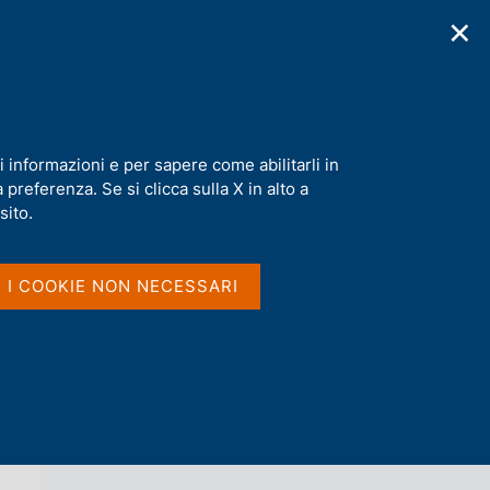
✕
cazioni
Statistiche
Media
|
IT
C
e
r
c
a
i informazioni e per sapere come abilitarli in
n
preferenza. Se si clicca sulla X in alto a
e
l
sito.
Vai al livello superiore 
s
ECONOMIE REGIONALI
i
t
I I COOKIE NON NECESSARI
o