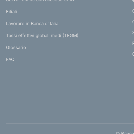
N
p
K
Filiali
a
U
g
Lavorare in Banca d'Italia
T
e
I
Tassi effettivi globali medi (TEGM)
)
L
Glossario
I
FAQ
© Banca 