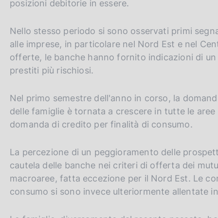
posizioni debitorie in essere.
v
e
Nello stesso periodo si sono osservati primi segna
r
alle imprese, in particolare nel Nord Est e nel Cen
s
offerte, le banche hanno fornito indicazioni di u
i
prestiti più rischiosi.
o
n
Nel primo semestre dell'anno in corso, la domanda 
delle famiglie è tornata a crescere in tutte le aree
domanda di credito per finalità di consumo.
La percezione di un peggioramento delle prospett
cautela delle banche nei criteri di offerta dei mutui
macroaree, fatta eccezione per il Nord Est. Le condi
consumo si sono invece ulteriormente allentate in tu