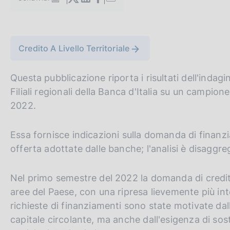
S
c
t
o
a
o
m
k
G
C
p
Credito A Livello Territoriale
i
a
o
e
e
l
t
r
:
a
Questa pubblicazione riporta i risultati dell'indag
o
c
p
Filiali regionali della Banca d'Italia su un campio
a
t
a
g
2022.
h
n
i
n
e
e
Essa fornisce indicazioni sulla domanda di finanzia
a
e
l
offerta adottate dalle banche; l'analisi è disagg
n
s
g
i
Nel primo semestre del 2022 la domanda di credito
l
t
aree del Paese, con una ripresa lievemente più i
i
o
richieste di finanziamenti sono state motivate dal
s
capitale circolante, ma anche dall'esigenza di soste
h