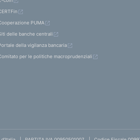
€-coin
CERTFin
Cooperazione PUMA
Siti delle banche centrali
Portale della vigilanza bancaria
Comitato per le politiche macroprudenziali
d'Italia
PARTITA IVA 00950501007
Codice Fiscale 009