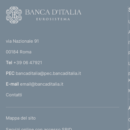
F
o
o
(
t
t
e
via Nazionale 91
o
r
00184 Roma
r
n
Tel
+39 06 47921
a
PEC
bancaditalia@pec.bancaditalia.it
a
l
E-mail
email@bancaditalia.it
l
Contatti
'
h
o
L
Mappa del sito
m
I
e
Servizi online con accesso SPID