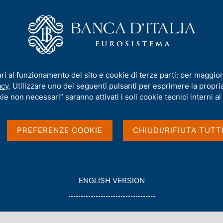
iamo
Compiti
Servizi al cittadino
Pubbli
l'offerta di credito a livello territoriale
ari al funzionamento del sito e cookie di terze parti: per maggior
acy
. Utilizzare uno dei seguenti pulsanti per esprimere la propria 
ie non necessari” saranno attivati i soli cookie tecnici interni al 
'offerta di credito a
PREFERENZE COOKIE
CHIUDI/RIFIUTA TUTT
G
ENGLISH VERSION
O
T
O