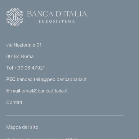
F
o
o
(
t
t
e
via Nazionale 91
o
r
00184 Roma
r
n
Tel
+39 06 47921
a
PEC
bancaditalia@pec.bancaditalia.it
a
l
E-mail
email@bancaditalia.it
l
Contatti
'
h
o
L
Mappa del sito
m
I
e