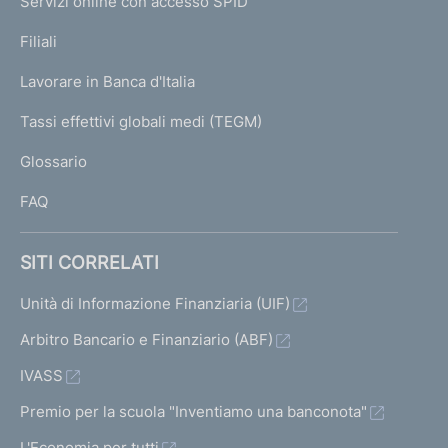
Servizi online con accesso SPID
N
p
K
Filiali
a
U
g
Lavorare in Banca d'Italia
T
e
I
Tassi effettivi globali medi (TEGM)
)
L
Glossario
I
FAQ
SITI CORRELATI
Unità di Informazione Finanziaria (UIF)
Arbitro Bancario e Finanziario (ABF)
IVASS
Premio per la scuola "Inventiamo una banconota"
L'Economia per tutti