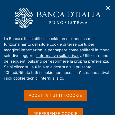
✕
H
A
o
C
p
m
e
r
e
r
i
p
c
Home
/
Pubblicazioni
/
Economie regionali
/
m
a
a
N. 22 - L'economia delle regioni italiane nel 2017
e
g
n
I
La Banca d'Italia utilizza cookie tecnici necessari al
n
e
e
n
funzionamento del sito e cookie di terze parti: per
u
l
d
f
maggiori informazioni e per sapere come abilitarli in modo
ECONOMIE REGIONALI
i
s
o
N. 22 - L'economia delle
selettivo leggere
l'informativa sulla privacy
. Utilizzare uno
n
i
r
dei seguenti pulsanti per esprimere la propria preferenza.
a
t
regioni italiane nel 2017
m
Se si clicca sulla X in alto a destra o sul pulsante
v
o
i
a
“Chiudi/Rifiuta tutti i cookie non necessari” saranno attivati
g
t
i soli cookie tecnici interni al sito.
Rapporto annuale
a
i
z
v
Luglio 2018
i
a
o
ACCETTA TUTTI I COOKIE
n
s
e
u
i
Condividi
PREFERENZE COOKIE
S