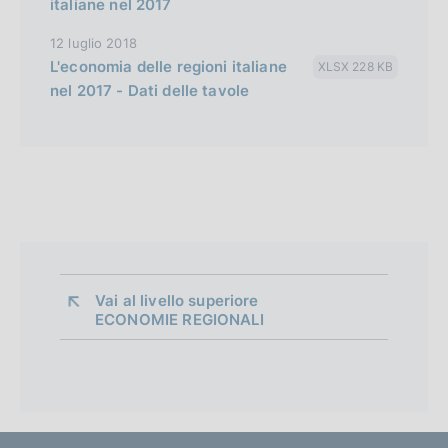
italiane nel 2017
v
e
12 luglio 2018
r
L'economia delle regioni italiane
XLSX 228 KB
s
nel 2017 - Dati delle tavole
i
o
n
Vai al livello superiore 
ECONOMIE REGIONALI