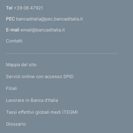
n
Tel
+39 06 47921
a
PEC
bancaditalia@pec.bancaditalia.it
a
l
E-mail
email@bancaditalia.it
l
Contatti
'
h
o
L
Mappa del sito
m
I
e
Servizi online con accesso SPID
N
p
K
Filiali
a
U
g
Lavorare in Banca d'Italia
T
e
I
Tassi effettivi globali medi (TEGM)
)
L
Glossario
I