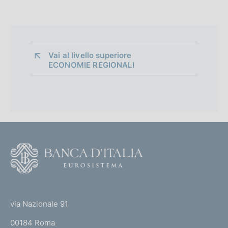
Vai al livello superiore 
ECONOMIE REGIONALI
F
o
o
(
t
t
e
via Nazionale 91
o
r
00184 Roma
r