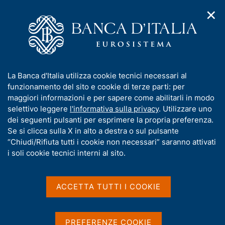
✕
H
A
o
C
p
m
e
r
e
r
i
p
c
Home
/
Pubblicazioni
/
Economie regionali
/
m
a
a
N. 10 - L'economia dell'Umbria
e
g
n
I
La Banca d'Italia utilizza cookie tecnici necessari al
n
e
e
n
funzionamento del sito e cookie di terze parti: per
u
l
d
f
maggiori informazioni e per sapere come abilitarli in modo
ECONOMIE REGIONALI
i
s
o
N. 10 - L'economia
selettivo leggere
l'informativa sulla privacy
. Utilizzare uno
n
i
r
dei seguenti pulsanti per esprimere la propria preferenza.
a
t
dell'Umbria
m
Se si clicca sulla X in alto a destra o sul pulsante
v
o
i
a
“Chiudi/Rifiuta tutti i cookie non necessari” saranno attivati
g
t
i soli cookie tecnici interni al sito.
Rapporto annuale
a
i
z
v
Giugno 2017
i
a
o
ACCETTA TUTTI I COOKIE
n
s
e
u
i
Condividi
PREFERENZE COOKIE
S