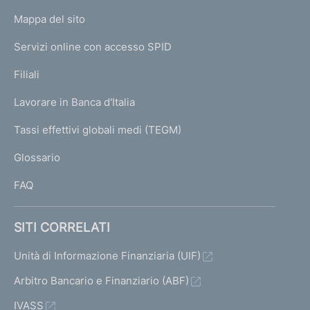
o
L
Mappa del sito
m
I
e
Servizi online con accesso SPID
N
p
K
Filiali
a
U
g
Lavorare in Banca d'Italia
T
e
I
Tassi effettivi globali medi (TEGM)
)
L
Glossario
I
FAQ
SITI CORRELATI
Unità di Informazione Finanziaria (UIF)
Arbitro Bancario e Finanziario (ABF)
IVASS