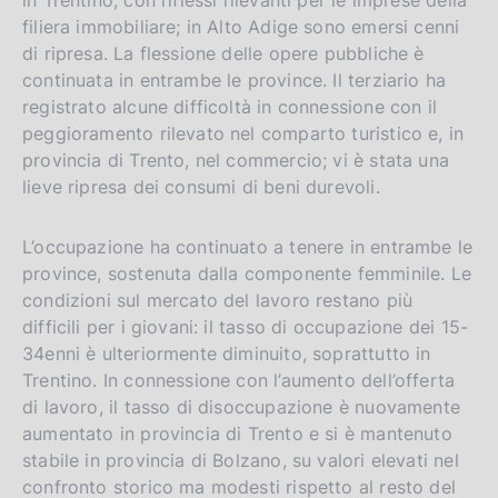
s
filiera immobiliare; in Alto Adige sono emersi cenni
h
di ripresa. La flessione delle opere pubbliche è
v
continuata in entrambe le province. Il terziario ha
e
registrato alcune difficoltà in connessione con il
r
peggioramento rilevato nel comparto turistico e, in
s
provincia di Trento, nel commercio; vi è stata una
i
lieve ripresa dei consumi di beni durevoli.
o
n
L’occupazione ha continuato a tenere in entrambe le
province, sostenuta dalla componente femminile. Le
condizioni sul mercato del lavoro restano più
difficili per i giovani: il tasso di occupazione dei 15-
34enni è ulteriormente diminuito, soprattutto in
Trentino. In connessione con l’aumento dell’offerta
di lavoro, il tasso di disoccupazione è nuovamente
aumentato in provincia di Trento e si è mantenuto
stabile in provincia di Bolzano, su valori elevati nel
confronto storico ma modesti rispetto al resto del