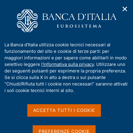
✕
H
A
o
C
p
m
e
r
e
r
i
p
c
Home
/
Pubblicazioni
/
Economie regionali
/
m
a
a
N. 4 - L'economia delle Province autonome di Trento e di
e
g
n
Bolzano
I
La Banca d'Italia utilizza cookie tecnici necessari al
n
e
e
n
funzionamento del sito e cookie di terze parti: per
u
l
d
f
maggiori informazioni e per sapere come abilitarli in modo
i
s
o
selettivo leggere
l'informativa sulla privacy
. Utilizzare uno
ECONOMIE REGIONALI
n
i
N. 4 - L'economia delle
r
dei seguenti pulsanti per esprimere la propria preferenza.
a
t
m
Se si clicca sulla X in alto a destra o sul pulsante
v
o
Province autonome di
i
a
“Chiudi/Rifiuta tutti i cookie non necessari” saranno attivati
g
t
Trento e di Bolzano
i soli cookie tecnici interni al sito.
a
i
z
v
i
Rapporto annuale
a
o
ACCETTA TUTTI I COOKIE
n
s
Giugno 2015
e
u
i
PREFERENZE COOKIE