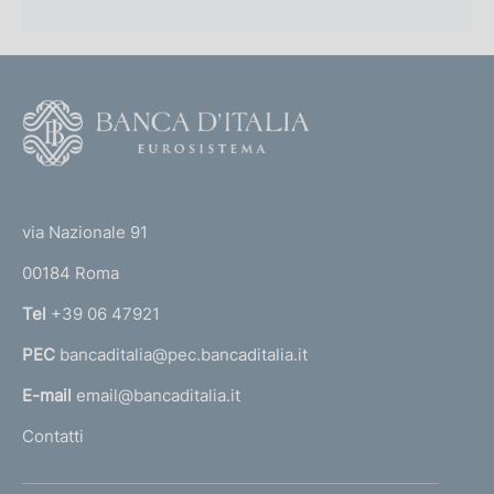
F
o
o
(
t
t
e
via Nazionale 91
o
r
00184 Roma
r
n
Tel
+39 06 47921
a
PEC
bancaditalia@pec.bancaditalia.it
a
l
E-mail
email@bancaditalia.it
l
Contatti
'
h