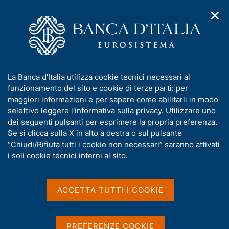
✕
H
A
o
C
p
m
e
r
e
r
i
p
c
Home
/
Pubblicazioni
/
Conti finanziari
/
m
a
a
Conti finanziari - 2024
e
g
n
I
La Banca d'Italia utilizza cookie tecnici necessari al
n
e
e
n
funzionamento del sito e cookie di terze parti: per
u
l
d
Conti finanziari - 2024
f
maggiori informazioni e per sapere come abilitarli in modo
i
s
o
selettivo leggere
l'informativa sulla privacy
. Utilizzare uno
n
i
r
dei seguenti pulsanti per esprimere la propria preferenza.
a
t
m
Se si clicca sulla X in alto a destra o sul pulsante
Statistiche
v
o
i
a
“Chiudi/Rifiuta tutti i cookie non necessari” saranno attivati
g
t
i soli cookie tecnici interni al sito.
a
i
Condividi
z
S
v
i
t
a
o
ACCETTA TUTTI I COOKIE
a
n
s
m
e
u
p
i
a
PREFERENZE COOKIE