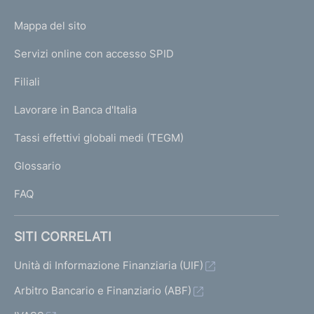
o
L
Mappa del sito
m
I
e
Servizi online con accesso SPID
N
p
K
Filiali
a
U
g
Lavorare in Banca d'Italia
T
e
I
Tassi effettivi globali medi (TEGM)
)
L
Glossario
I
FAQ
SITI CORRELATI
Unità di Informazione Finanziaria (UIF)
Arbitro Bancario e Finanziario (ABF)