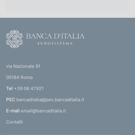
F
o
o
(
t
t
e
via Nazionale 91
o
r
00184 Roma
r
n
Tel
+39 06 47921
a
PEC
bancaditalia@pec.bancaditalia.it
a
l
E-mail
email@bancaditalia.it
l
Contatti
'
h