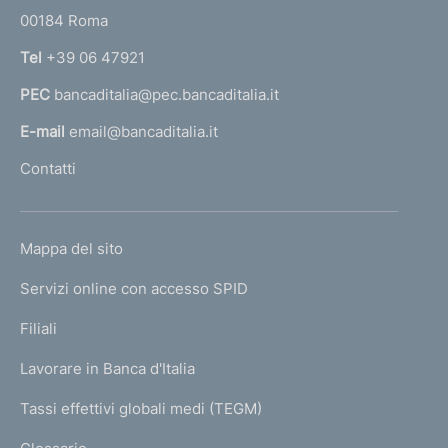
r
00184 Roma
r
n
Tel
+39 06 47921
a
PEC
bancaditalia@pec.bancaditalia.it
a
l
E-mail
email@bancaditalia.it
l
Contatti
'
h
o
L
Mappa del sito
m
I
e
Servizi online con accesso SPID
N
p
K
Filiali
a
U
g
Lavorare in Banca d'Italia
T
e
I
Tassi effettivi globali medi (TEGM)
)
L