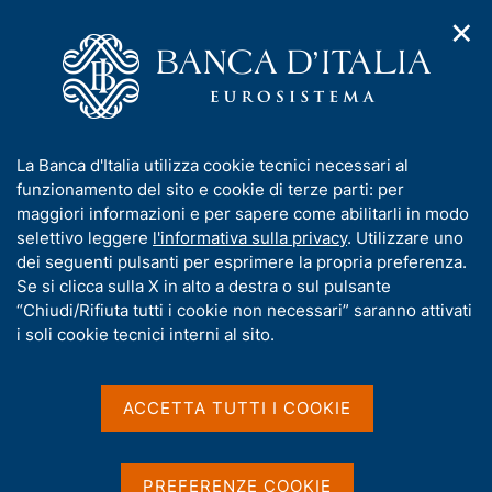
✕
H
A
o
C
p
m
e
r
e
r
i
p
c
Home
/
Pubblicazioni
/
Conti finanziari
/
m
a
a
Conti finanziari - 2014
e
g
n
I
La Banca d'Italia utilizza cookie tecnici necessari al
n
e
e
n
funzionamento del sito e cookie di terze parti: per
u
l
d
f
maggiori informazioni e per sapere come abilitarli in modo
CONTI FINANZIARI
i
s
o
Conti finanziari - 2014
selettivo leggere
l'informativa sulla privacy
. Utilizzare uno
n
i
r
dei seguenti pulsanti per esprimere la propria preferenza.
a
t
m
Se si clicca sulla X in alto a destra o sul pulsante
v
o
Supplementi al Bollettino Statistico - Indicatori
i
a
“Chiudi/Rifiuta tutti i cookie non necessari” saranno attivati
monetari e finanziari
g
t
i soli cookie tecnici interni al sito.
a
i
z
Gennaio 2014
v
i
a
o
ACCETTA TUTTI I COOKIE
n
s
e
u
Condividi
S
i
PREFERENZE COOKIE