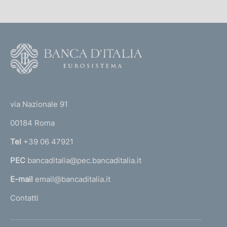
i
c
a
F
z
i
o
o
o
n
(
t
e
t
e
via Nazionale 91
:
o
r
00184 Roma
r
n
Tel
+39 06 47921
a
PEC
bancaditalia@pec.bancaditalia.it
a
l
E-mail
email@bancaditalia.it
l
Contatti
'
h