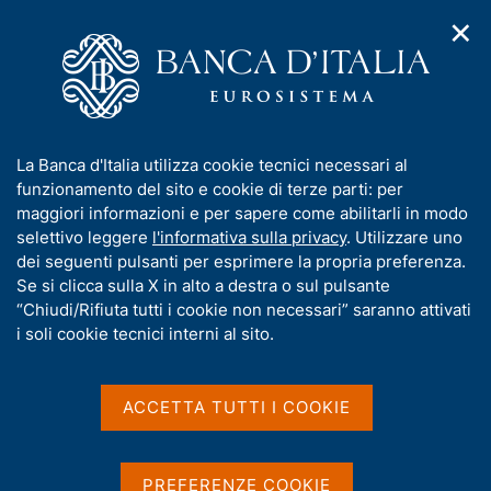
✕
H
A
o
C
p
m
e
r
e
r
i
p
c
Home
/
Pubblicazioni
/
Collana Seminari e Convegni
/
m
a
a
Ricerca
e
g
n
I
La Banca d'Italia utilizza cookie tecnici necessari al
n
e
e
Risultati della ricerca
n
funzionamento del sito e cookie di terze parti: per
u
l
d
f
maggiori informazioni e per sapere come abilitarli in modo
i
s
o
selettivo leggere
l'informativa sulla privacy
. Utilizzare uno
n
i
r
dei seguenti pulsanti per esprimere la propria preferenza.
a
t
m
Se si clicca sulla X in alto a destra o sul pulsante
v
o
i
a
“Chiudi/Rifiuta tutti i cookie non necessari” saranno attivati
g
t
i soli cookie tecnici interni al sito.
Trova elementi
a
i
z
v
i
a
o
ACCETTA TUTTI I COOKIE
All'interno di
n
s
Collana Seminari e Convegni
e
u
con data
i
PREFERENZE COOKIE
2021