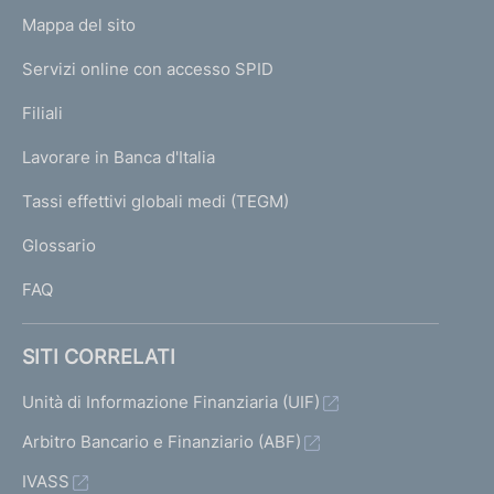
o
L
Mappa del sito
m
I
e
Servizi online con accesso SPID
N
p
K
Filiali
a
U
g
Lavorare in Banca d'Italia
T
e
I
Tassi effettivi globali medi (TEGM)
)
L
Glossario
I
FAQ
SITI CORRELATI
Unità di Informazione Finanziaria (UIF)
Arbitro Bancario e Finanziario (ABF)
IVASS