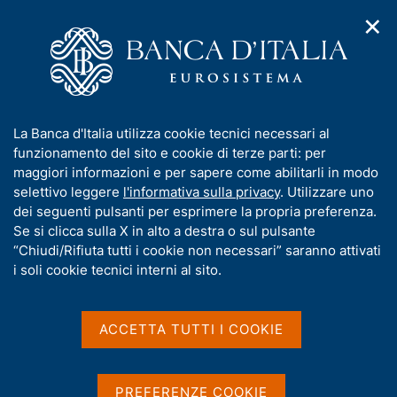
✕
H
A
o
C
p
m
e
r
e
r
i
p
c
Home
/
Pubblicazioni
/
Bollettino Economico
/
Ricerca
m
a
a
e
g
n
Risultati della ricerca
I
La Banca d'Italia utilizza cookie tecnici necessari al
n
e
e
n
funzionamento del sito e cookie di terze parti: per
u
l
d
f
maggiori informazioni e per sapere come abilitarli in modo
i
s
o
selettivo leggere
l'informativa sulla privacy
. Utilizzare uno
n
i
r
dei seguenti pulsanti per esprimere la propria preferenza.
a
t
m
Se si clicca sulla X in alto a destra o sul pulsante
v
o
i
a
“Chiudi/Rifiuta tutti i cookie non necessari” saranno attivati
Trova elementi
g
t
i soli cookie tecnici interni al sito.
a
i
z
v
i
All'interno di
a
o
ACCETTA TUTTI I COOKIE
Bollettino Economico
n
s
con data
e
u
2013
i
PREFERENZE COOKIE
Dove si trovano le parole