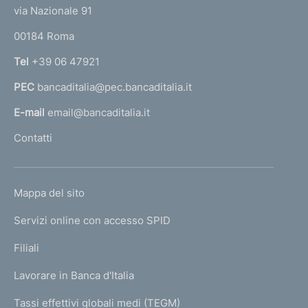
i
t
e
via Nazionale 91
o
o
r
n
00184 Roma
r
e
n
Tel
+39 06 47921
:
a
PEC
bancaditalia@pec.bancaditalia.it
a
l
E-mail
email@bancaditalia.it
l
Contatti
'
h
o
L
Mappa del sito
m
I
e
Servizi online con accesso SPID
N
p
K
Filiali
a
U
g
Lavorare in Banca d'Italia
T
e
I
Tassi effettivi globali medi (TEGM)
)