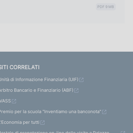
PDF 9 MB
SITI CORRELATI
Unità di Informazione Finanziaria (UIF)
Arbitro Bancario e Finanziario (ABF)
IVASS
Premio per la scuola "Inventiamo una banconota"
L'Economia per tutti
Portale di prenotazione on-line delle visite a Palazzo