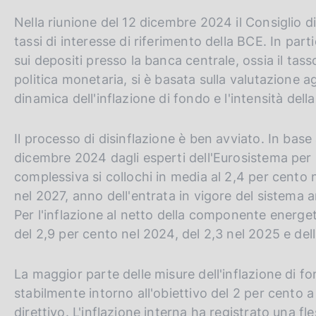
c
m
G
C
Nella riunione del 12 dicembre 2024 il Consiglio dir
p
o
a
o
o
e
tassi di interesse di riferimento della BCE. In parti
l
k
t
r
sui depositi presso la banca centrale, ossia il tasso
a
i
o
c
p
politica monetaria, si è basata sulla valutazione ag
e
a
t
a
dinamica dell'inflazione di fondo e l'intensità dell
:
g
h
n
i
n
e
e
Il processo di disinflazione è ben avviato. In ba
a
e
l
dicembre 2024 dagli esperti dell'Eurosistema per l'
n
s
complessiva si collochi in media al 2,4 per cento ne
g
i
nel 2027, anno dell'entrata in vigore del sistema 
l
t
Per l'inflazione al netto della componente energet
i
o
del 2,9 per cento nel 2024, del 2,3 nel 2025 e dell
s
h
La maggior parte delle misure dell'inflazione di fo
v
stabilmente intorno all'obiettivo del 2 per cento 
e
direttivo. L'inflazione interna ha registrato una 