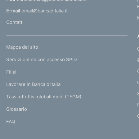
a
l
E-mail
email@bancaditalia.it
l
Contatti
'
h
o
L
Mappa del sito
m
I
e
Servizi online con accesso SPID
N
p
K
Filiali
a
U
g
Lavorare in Banca d'Italia
T
e
I
Tassi effettivi globali medi (TEGM)
)
L
Glossario
I
FAQ