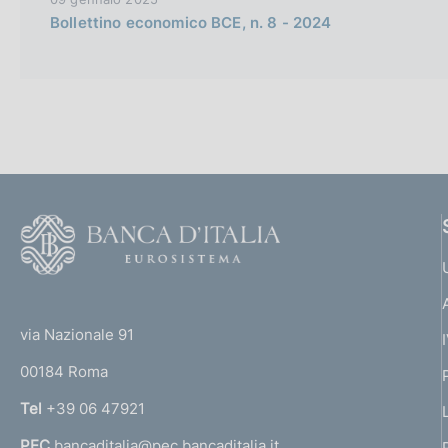
Bollettino economico BCE, n. 8 - 2024
F
o
o
(
t
t
e
via Nazionale 91
o
r
00184 Roma
r
n
Tel
+39 06 47921
a
PEC
bancaditalia@pec.bancaditalia.it