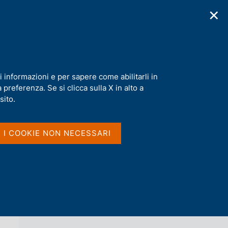
✕
cazioni
Statistiche
Media
|
IT
C
e
r
c
a
i informazioni e per sapere come abilitarli in
n
preferenza. Se si clicca sulla X in alto a
e
l
sito.
Vai al livello superiore 
s
BOLLETTINO ECONOMICO BCE
i
t
I I COOKIE NON NECESSARI
o