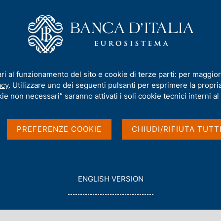
iamo
Compiti
Servizi al cittadino
Pubbli
conomico BCE, n. 8 - 2024
ari al funzionamento del sito e cookie di terze parti: per maggior
acy
. Utilizzare uno dei seguenti pulsanti per esprimere la propria 
ie non necessari” saranno attivati i soli cookie tecnici interni al 
CE, n. 8 - 2024
PREFERENZE COOKIE
CHIUDI/RIFIUTA TUTT
G
ENGLISH VERSION
O
T
O