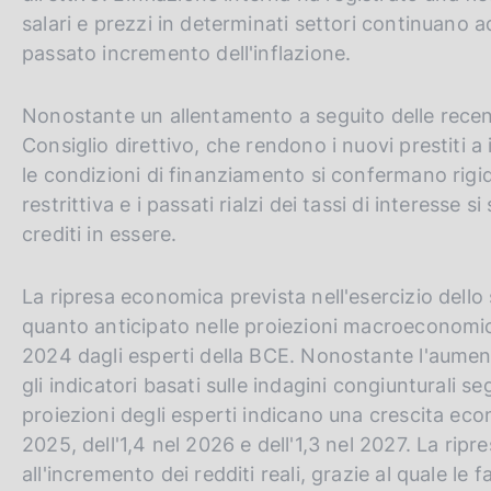
r
salari e prezzi in determinati settori continuano a
s
passato incremento dell'inflazione.
i
o
Nonostante un allentamento a seguito delle recenti
n
Consiglio direttivo, che rendono i nuovi prestiti
le condizioni di finanziamento si confermano rigi
restrittiva e i passati rialzi dei tassi di interess
crediti in essere.
La ripresa economica prevista nell'esercizio dello
quanto anticipato nelle proiezioni macroeconomic
2024 dagli esperti della BCE. Nonostante l'aumento
gli indicatori basati sulle indagini congiunturali 
proiezioni degli esperti indicano una crescita econ
2025, dell'1,4 nel 2026 e dell'1,3 nel 2027. La rip
all'incremento dei redditi reali, grazie al quale le