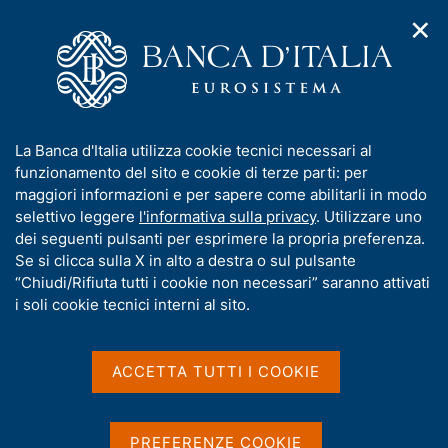
✕
H
A
o
C
p
m
e
r
e
r
i
p
c
Home
/
Pubblicazioni
/
Bollettino economico BCE
/
m
a
a
Bollettino economico BCE, n. 7 - 2017
e
g
n
I
La Banca d'Italia utilizza cookie tecnici necessari al
n
e
e
n
funzionamento del sito e cookie di terze parti: per
u
l
d
f
maggiori informazioni e per sapere come abilitarli in modo
BOLLETTINO ECONOMICO BCE
i
s
o
Bollettino economico BCE,
selettivo leggere
l'informativa sulla privacy
. Utilizzare uno
n
i
r
dei seguenti pulsanti per esprimere la propria preferenza.
a
t
n. 7 - 2017
m
Se si clicca sulla X in alto a destra o sul pulsante
v
o
i
a
“Chiudi/Rifiuta tutti i cookie non necessari” saranno attivati
g
t
i soli cookie tecnici interni al sito.
a
i
z
v
Condividi
i
S
a
o
ACCETTA TUTTI I COOKIE
t
n
s
a
e
u
m
G
C
Nell’area dell’euro prosegue l’espansione solida e
i
p
PREFERENZE COOKIE