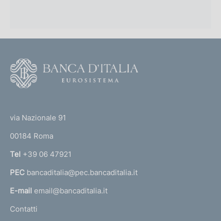
F
o
o
(
t
t
e
via Nazionale 91
o
r
00184 Roma
r
n
Tel
+39 06 47921
a
PEC
bancaditalia@pec.bancaditalia.it
a
l
E-mail
email@bancaditalia.it
l
Contatti
'