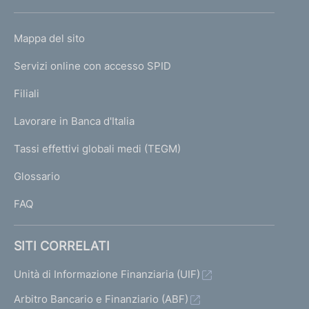
h
o
L
Mappa del sito
m
I
e
Servizi online con accesso SPID
N
p
K
Filiali
a
U
g
Lavorare in Banca d'Italia
T
e
I
Tassi effettivi globali medi (TEGM)
)
L
Glossario
I
FAQ
SITI CORRELATI
Unità di Informazione Finanziaria (UIF)
Arbitro Bancario e Finanziario (ABF)