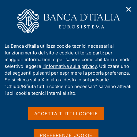
✕
H
A
o
C
p
m
e
r
e
r
i
p
c
Home
/
Pubblicazioni
/
Bollettino economico BCE
/
m
a
a
Bollettino economico BCE, n. 1 - 2017
e
g
n
I
La Banca d'Italia utilizza cookie tecnici necessari al
n
e
e
n
funzionamento del sito e cookie di terze parti: per
u
l
d
f
maggiori informazioni e per sapere come abilitarli in modo
BOLLETTINO ECONOMICO BCE
i
s
o
Bollettino economico BCE,
selettivo leggere
l'informativa sulla privacy
. Utilizzare uno
n
i
r
dei seguenti pulsanti per esprimere la propria preferenza.
a
t
n. 1 - 2017
m
Se si clicca sulla X in alto a destra o sul pulsante
v
o
i
a
“Chiudi/Rifiuta tutti i cookie non necessari” saranno attivati
g
t
i soli cookie tecnici interni al sito.
a
i
z
v
Condividi
i
S
a
o
ACCETTA TUTTI I COOKIE
t
n
s
a
e
u
m
G
C
Le decisioni di politica monetaria assunte nel
i
p
PREFERENZE COOKIE