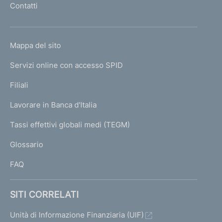
Contatti
'
h
o
L
Mappa del sito
m
I
e
Servizi online con accesso SPID
N
p
K
Filiali
a
U
g
Lavorare in Banca d'Italia
T
e
I
Tassi effettivi globali medi (TEGM)
)
L
Glossario
I
FAQ
SITI CORRELATI
Unità di Informazione Finanziaria (UIF)