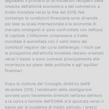
segnalano il protrarsi di un moderato recupero della
i
crescita dell’attività economica e del commercio a
livello mondiale verso la fine del 2016. Nel
o
contempo le condizioni finanziarie sono divenute
n
più tese su scala internazionale e le economie di
mercato emergenti si sono confrontate con deflussi
di capitale. L’inflazione complessiva a livello
mondiale è aumentata con il venir meno dei
contributi negativi dei corsi dell’energia. I rischi per
le prospettive dell’attività mondiale restano orientati
verso il basso e sono connessi principalmente alle
incertezze sul piano delle politiche e agli squilibri
finanziari.
Dopo la riunione del Consiglio direttivo dell’8
dicembre 2016, i rendimenti delle obbligazioni
sovrane sono lievemente diminuiti nell’area dell’euro
e la curva a termine dell’EONIA si è spostata verso il
basso per le scadenze di medio periodo. I prezzi