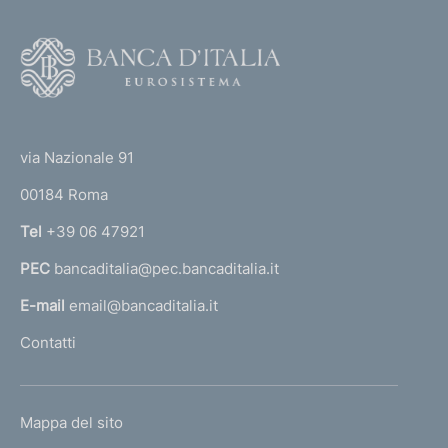
:
F
o
o
(
t
t
e
via Nazionale 91
o
r
00184 Roma
r
n
Tel
+39 06 47921
a
PEC
bancaditalia@pec.bancaditalia.it
a
l
E-mail
email@bancaditalia.it
l
Contatti
'
h
o
L
Mappa del sito
m