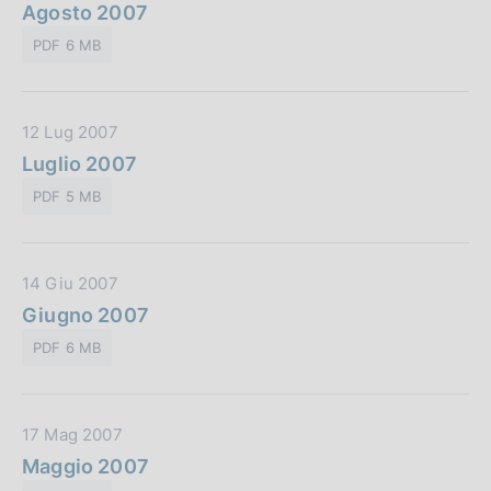
a
Agosto 2007
b
i
t
l
o
PDF 6 MB
a
i
n
P
c
e
u
a
:
D
12 Lug 2007
b
z
a
Luglio 2007
b
i
t
l
o
PDF 5 MB
a
i
n
P
c
e
u
a
:
D
14 Giu 2007
b
z
a
Giugno 2007
b
i
t
l
o
PDF 6 MB
a
i
n
P
c
e
u
a
:
D
17 Mag 2007
b
z
a
Maggio 2007
b
i
t