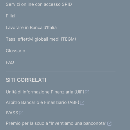
I
e
Servizi online con accesso SPID
N
p
K
Filiali
a
U
g
Lavorare in Banca d'Italia
T
e
I
Tassi effettivi globali medi (TEGM)
)
L
Glossario
I
FAQ
SITI CORRELATI
Unità di Informazione Finanziaria (UIF)
Arbitro Bancario e Finanziario (ABF)
IVASS
Premio per la scuola "Inventiamo una banconota"