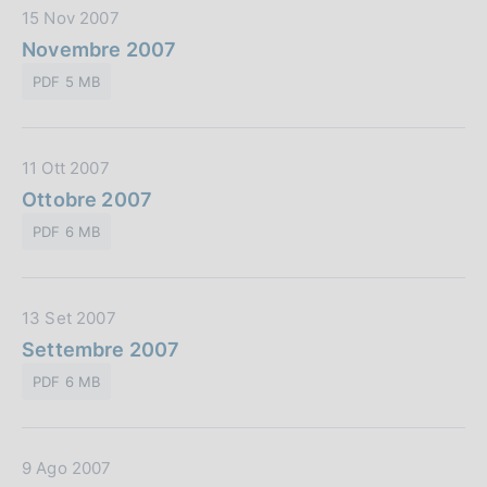
D
15 Nov 2007
b
a
Novembre 2007
b
t
l
PDF 5 MB
a
i
P
c
u
a
D
11 Ott 2007
b
z
a
Ottobre 2007
b
i
t
l
o
PDF 6 MB
a
i
n
P
c
e
u
a
:
D
13 Set 2007
b
z
a
Settembre 2007
b
i
t
l
o
PDF 6 MB
a
i
n
P
c
e
u
a
:
D
9 Ago 2007
b
z