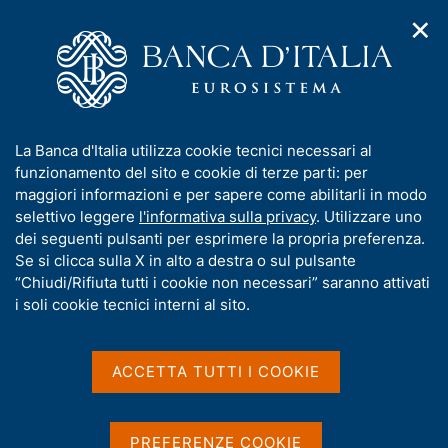
✕
H
A
o
C
p
m
e
r
e
r
i
p
c
Home
/
Pubblicazioni
/
m
a
a
Bollettino mensile BCE (pubblicazione dismessa)
/
e
g
n
Bollettino mensile BCE - 2007
I
La Banca d'Italia utilizza cookie tecnici necessari al
n
e
e
n
funzionamento del sito e cookie di terze parti: per
u
l
d
f
maggiori informazioni e per sapere come abilitarli in modo
i
s
Bollettino mensile BCE -
o
selettivo leggere
l'informativa sulla privacy
. Utilizzare uno
n
i
r
dei seguenti pulsanti per esprimere la propria preferenza.
a
2007
t
m
Se si clicca sulla X in alto a destra o sul pulsante
v
o
i
a
“Chiudi/Rifiuta tutti i cookie non necessari” saranno attivati
g
t
i soli cookie tecnici interni al sito.
a
i
Condividi
z
S
v
i
t
a
o
ACCETTA TUTTI I COOKIE
a
n
s
m
e
u
p
i
a
PREFERENZE COOKIE