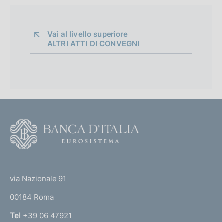
Vai al livello superiore 
ALTRI ATTI DI CONVEGNI
F
o
o
(
t
t
e
via Nazionale 91
o
r
00184 Roma
r
n
Tel
+39 06 47921