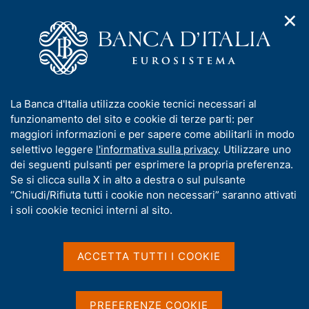
✕
H
A
o
C
p
m
e
r
e
r
i
p
c
Home
/
Pubblicazioni
/
Altri Atti di Convegni
/
m
a
a
Workshop on Microsimulation and Fiscal Policy
e
g
n
I
La Banca d'Italia utilizza cookie tecnici necessari al
n
e
e
n
funzionamento del sito e cookie di terze parti: per
u
l
d
f
maggiori informazioni e per sapere come abilitarli in modo
ALTRI ATTI DI CONVEGNI
i
s
o
Workshop on
selettivo leggere
l'informativa sulla privacy
. Utilizzare uno
n
i
r
dei seguenti pulsanti per esprimere la propria preferenza.
a
t
Microsimulation and Fiscal
m
Se si clicca sulla X in alto a destra o sul pulsante
v
o
i
a
“Chiudi/Rifiuta tutti i cookie non necessari” saranno attivati
Policy
g
t
i soli cookie tecnici interni al sito.
a
i
z
Roma, Sala Emeroteca, 23 febbraio 2018
v
i
a
o
ACCETTA TUTTI I COOKIE
n
s
e
u
Condividi
S
i
PREFERENZE COOKIE