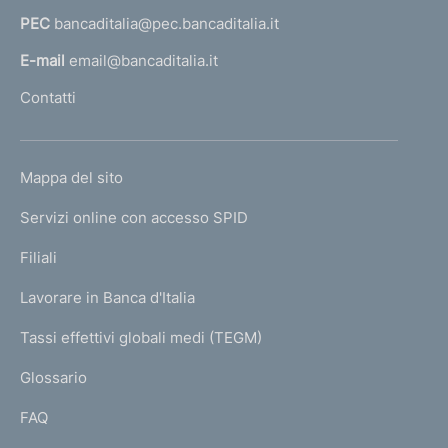
a
PEC
bancaditalia@pec.bancaditalia.it
a
l
E-mail
email@bancaditalia.it
l
Contatti
'
h
o
L
Mappa del sito
m
I
e
Servizi online con accesso SPID
N
p
K
Filiali
a
U
g
Lavorare in Banca d'Italia
T
e
I
Tassi effettivi globali medi (TEGM)
)
L
Glossario
I
FAQ