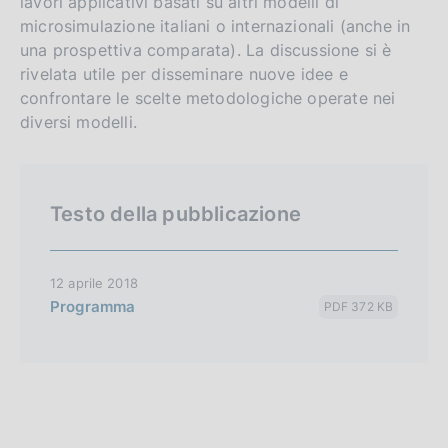
lavori applicativi basati su altri modelli di
e
microsimulazione italiani o internazionali (anche in
r
una prospettiva comparata). La discussione si è
rivelata utile per disseminare nuove idee e
s
confrontare le scelte metodologiche operate nei
i
diversi modelli.
o
n
Testo della pubblicazione
12 aprile 2018
Programma
PDF 372 KB