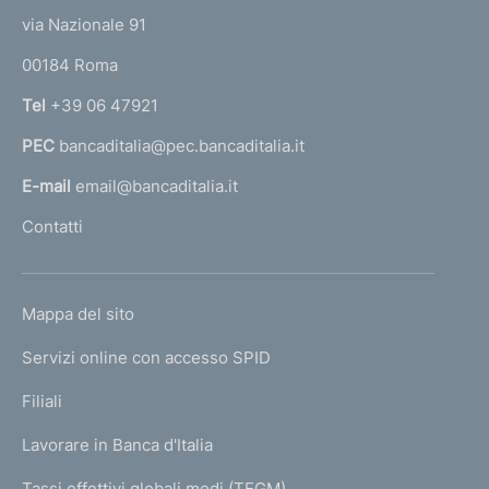
t
e
via Nazionale 91
o
r
00184 Roma
r
n
Tel
+39 06 47921
a
PEC
bancaditalia@pec.bancaditalia.it
a
l
E-mail
email@bancaditalia.it
l
Contatti
'
h
o
L
Mappa del sito
m
I
e
Servizi online con accesso SPID
N
p
K
Filiali
a
U
g
Lavorare in Banca d'Italia
T
e
I
Tassi effettivi globali medi (TEGM)