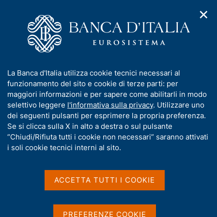
✕
H
A
o
C
p
m
e
r
e
r
i
p
c
Home
/
Media
/
Podcast
/
m
a
a
Centrale, il podcast della Banca d'Italia
/
Trailer
e
g
n
I
La Banca d'Italia utilizza cookie tecnici necessari al
n
e
e
n
funzionamento del sito e cookie di terze parti: per
u
l
d
f
maggiori informazioni e per sapere come abilitarli in modo
CENTRALE, IL PODCAST DELLA BANCA D'ITALIA
i
s
o
selettivo leggere
l'informativa sulla privacy
. Utilizzare uno
n
i
Ep. 0 - Trailer
r
dei seguenti pulsanti per esprimere la propria preferenza.
a
t
m
Se si clicca sulla X in alto a destra o sul pulsante
v
o
i
a
“Chiudi/Rifiuta tutti i cookie non necessari” saranno attivati
La Banca d'Italia è la banca centrale del nostro
g
t
i soli cookie tecnici interni al sito.
a
Paese, ma quanto sappiamo davvero del suo ruolo?
i
z
Centrale, il podcast della Banca d'Italia prodotto in
v
i
collaborazione con Chora Media, è una serie in
a
o
ACCETTA TUTTI I COOKIE
n
cinque episodi che ci fa scoprire le sue funzioni e
s
e
u
come interessano la nostra vita quotidiana.
i
PREFERENZE COOKIE