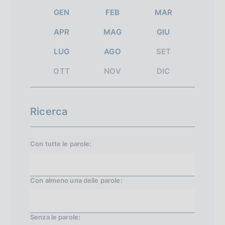
l
a
a
a
GEN
FEB
MAR
t
t
t
t
APR
MAG
GIU
a
a
a
a
LUG
AGO
SET
1
s
p
t
u
r
OTT
NOV
DIC
i
c
e
c
c
Ricerca
e
e
s
d
Con tutte le parole:
s
e
i
n
Con almeno una delle parole:
v
t
a
e
2
1
Senza le parole: