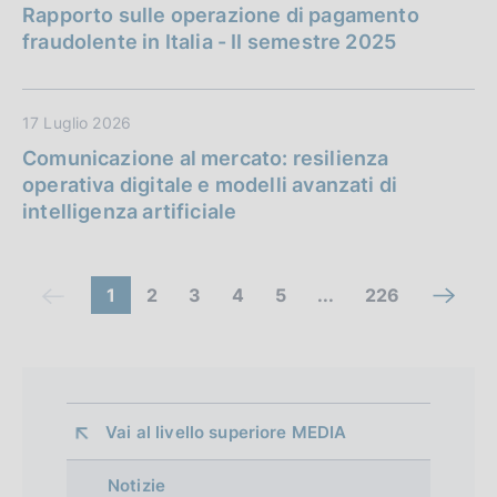
Rapporto sulle operazione di pagamento
fraudolente in Italia - II semestre 2025
17 Luglio 2026
Comunicazione al mercato: resilienza
operativa digitale e modelli avanzati di
intelligenza artificiale
C
(
V
V
V
V
(
1
2
3
4
5
...
226
V
(
c
a
a
a
a
c
o
a
c
o
i
i
i
i
o
i
o
m
m
a
a
a
a
m
a
m
a
Vai al livello superiore 
MEDIA
a
l
l
l
l
a
l
a
n
n
l
l
l
l
n
l
n
Notizie