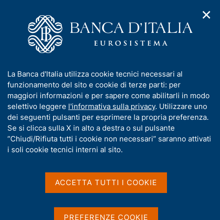
✕
H
A
o
C
p
m
e
r
e
r
i
p
c
Home
/
Media
/
Notizie
m
a
a
e
g
n
I
La Banca d'Italia utilizza cookie tecnici necessari al
n
e
e
Notizie
n
funzionamento del sito e cookie di terze parti: per
u
l
d
f
maggiori informazioni e per sapere come abilitarli in modo
i
s
o
selettivo leggere
l'informativa sulla privacy
. Utilizzare uno
n
i
r
dei seguenti pulsanti per esprimere la propria preferenza.
a
t
m
Se si clicca sulla X in alto a destra o sul pulsante
v
o
5 Agosto 2026
i
a
“Chiudi/Rifiuta tutti i cookie non necessari” saranno attivati
g
Orientamenti di vigilanza di tutela sull'offerta
t
i soli cookie tecnici interni al sito.
a
del conto di base
i
z
v
i
a
o
ACCETTA TUTTI I COOKIE
n
s
e
u
i
PREFERENZE COOKIE