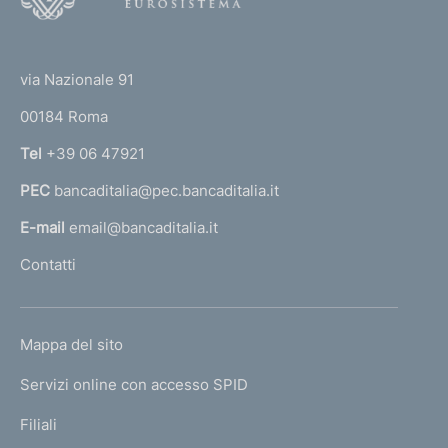
o
(
t
t
e
via Nazionale 91
o
r
00184 Roma
r
n
Tel
+39 06 47921
a
PEC
bancaditalia@pec.bancaditalia.it
a
l
E-mail
email@bancaditalia.it
l
Contatti
'
h
o
L
Mappa del sito
m
I
e
Servizi online con accesso SPID
N
p
K
Filiali
a