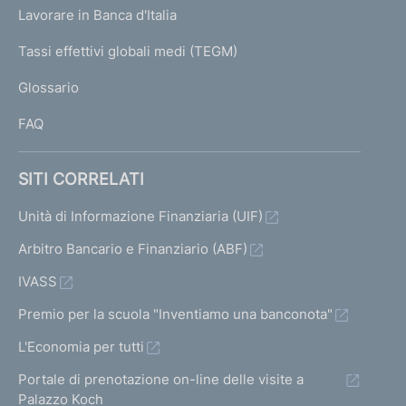
U
g
Lavorare in Banca d'Italia
T
e
I
Tassi effettivi globali medi (TEGM)
)
L
Glossario
I
FAQ
SITI CORRELATI
Unità di Informazione Finanziaria (UIF)
Arbitro Bancario e Finanziario (ABF)
IVASS
Premio per la scuola "Inventiamo una banconota"
L'Economia per tutti
Portale di prenotazione on-line delle visite a
Palazzo Koch