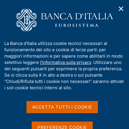
✕
H
A
o
C
p
m
e
r
e
r
i
p
c
Home
/
Media
/
Notizie
/
m
a
a
Statistiche sul turismo internazionale dell'Italia - giugno 2025
e
g
n
I
La Banca d'Italia utilizza cookie tecnici necessari al
n
e
e
n
funzionamento del sito e cookie di terze parti: per
u
l
d
f
maggiori informazioni e per sapere come abilitarli in modo
11 SETTEMBRE 2025
i
s
o
selettivo leggere
l'informativa sulla privacy
. Utilizzare uno
Statistiche sul turismo
n
i
r
dei seguenti pulsanti per esprimere la propria preferenza.
a
t
internazionale dell'Italia -
m
Se si clicca sulla X in alto a destra o sul pulsante
v
o
i
a
“Chiudi/Rifiuta tutti i cookie non necessari” saranno attivati
giugno 2025
g
t
i soli cookie tecnici interni al sito.
a
i
z
v
i
a
o
ACCETTA TUTTI I COOKIE
Condividi
S
n
s
t
e
u
a
i
m
PREFERENZE COOKIE