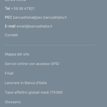
r
n
Tel
+39 06 47921
a
PEC
bancaditalia@pec.bancaditalia.it
a
l
E-mail
email@bancaditalia.it
l
Contatti
'
h
o
L
Mappa del sito
m
I
e
Servizi online con accesso SPID
N
p
K
Filiali
a
U
g
Lavorare in Banca d'Italia
T
e
I
Tassi effettivi globali medi (TEGM)
)
L
Glossario
I