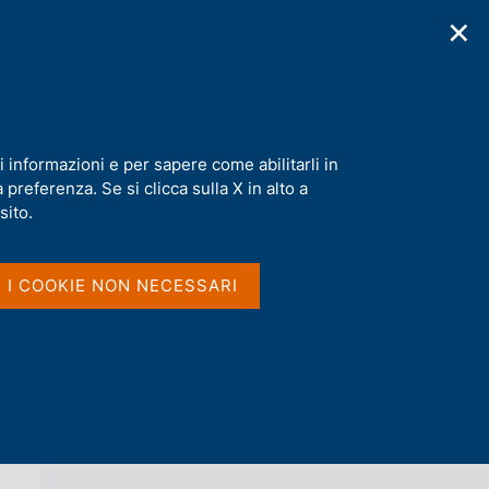
✕
cazioni
Statistiche
Media
|
IT
C
e
r
c
a
i informazioni e per sapere come abilitarli in
n
preferenza. Se si clicca sulla X in alto a
e
l
sito.
Vai al livello superiore 
NOTIZIE
s
i
t
I I COOKIE NON NECESSARI
o