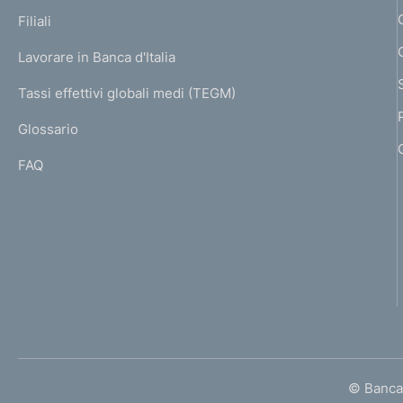
p
K
Filiali
a
U
g
Lavorare in Banca d'Italia
T
e
I
Tassi effettivi globali medi (TEGM)
)
L
Glossario
I
FAQ
© Banca 