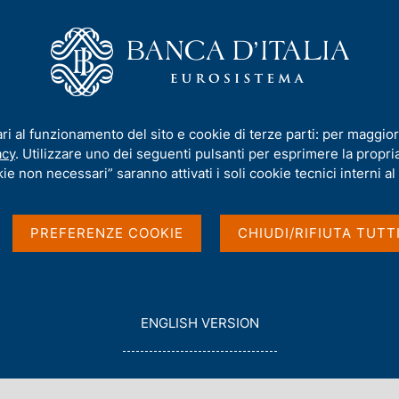
iamo
Compiti
Servizi al cittadino
Pubbli
ranieri - 2025
ari al funzionamento del sito e cookie di terze parti: per maggior
acy
. Utilizzare uno dei seguenti pulsanti per esprimere la propria 
ie non necessari” saranno attivati i soli cookie tecnici interni al 
 dei lavoratori
PREFERENZE COOKIE
CHIUDI/RIFIUTA TUTT
G
ENGLISH VERSION
O
T
O