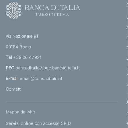
F
o
o
(
t
t
e
via Nazionale 91
o
r
00184 Roma
r
n
Tel
+39 06 47921
a
PEC
bancaditalia@pec.bancaditalia.it
a
l
E-mail
email@bancaditalia.it
l
Contatti
'
h
o
L
Mappa del sito
m
I
e
Servizi online con accesso SPID
N