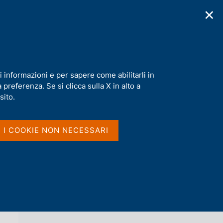
✕
cazioni
Statistiche
Media
|
IT
C
e
r
c
a
i informazioni e per sapere come abilitarli in
n
preferenza. Se si clicca sulla X in alto a
e
l
sito.
Vai al livello superiore 
NOTIZIE
s
i
t
I I COOKIE NON NECESSARI
o