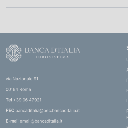
F
o
o
(
t
t
e
via Nazionale 91
o
r
00184 Roma
r
n
Tel
+39 06 47921
a
PEC
bancaditalia@pec.bancaditalia.it
a
l
E-mail
email@bancaditalia.it
l