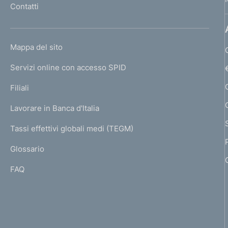
Contatti
'
h
o
L
Mappa del sito
m
I
e
Servizi online con accesso SPID
N
p
K
Filiali
a
U
g
Lavorare in Banca d'Italia
T
e
I
Tassi effettivi globali medi (TEGM)
)
L
Glossario
I
FAQ