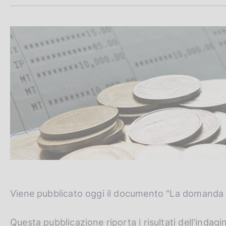
m
c
p
o
a
o
l
k
a
i
p
e
a
:
g
i
n
a
Viene pubblicato oggi il documento "La domanda e l'
Questa pubblicazione riporta i risultati dell'inda