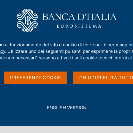
iamo
Compiti
Servizi al cittadino
Pubbli
o territoriale - Luglio 2018
ari al funzionamento del sito e cookie di terze parti: per maggior
acy
. Utilizzare uno dei seguenti pulsanti per esprimere la propria 
ie non necessari” saranno attivati i soli cookie tecnici interni al 
 di credito a livello
PREFERENZE COOKIE
CHIUDI/RIFIUTA TUTT
018
G
ENGLISH VERSION
O
T
O