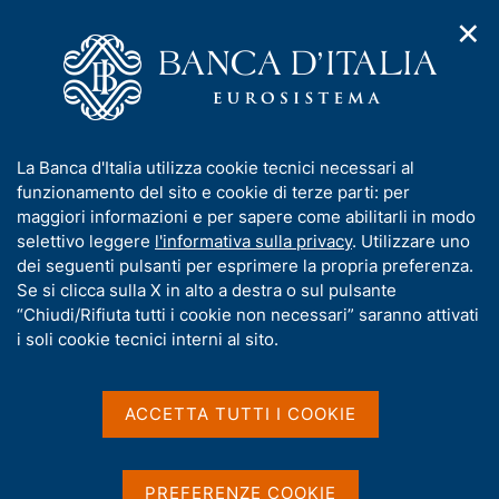
✕
H
A
o
C
p
m
e
r
e
r
i
p
c
Home
/
Media
/
Notizie
/
m
a
a
Intervento del Governatore Fabio Panetta su "Lo sviluppo dei
e
g
n
pagamenti transfrontalieri in un mondo frammentato"
I
La Banca d'Italia utilizza cookie tecnici necessari al
n
e
e
n
funzionamento del sito e cookie di terze parti: per
u
l
d
f
maggiori informazioni e per sapere come abilitarli in modo
i
s
4 MAGGIO 2026
o
selettivo leggere
l'informativa sulla privacy
. Utilizzare uno
n
i
r
Intervento del Governatore
dei seguenti pulsanti per esprimere la propria preferenza.
a
t
m
Se si clicca sulla X in alto a destra o sul pulsante
v
o
Fabio Panetta su "Lo
i
a
“Chiudi/Rifiuta tutti i cookie non necessari” saranno attivati
g
t
i soli cookie tecnici interni al sito.
sviluppo dei pagamenti
a
i
z
transfrontalieri in un
v
i
a
o
ACCETTA TUTTI I COOKIE
mondo frammentato"
n
s
e
u
i
PREFERENZE COOKIE