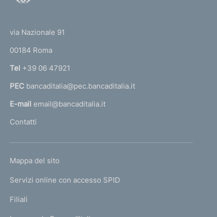
o
(
t
t
e
via Nazionale 91
o
r
00184 Roma
r
n
Tel
+39 06 47921
a
PEC
bancaditalia@pec.bancaditalia.it
a
l
E-mail
email@bancaditalia.it
l
Contatti
'
h
o
L
Mappa del sito
m
I
e
Servizi online con accesso SPID
N
p
K
Filiali
a
U
g