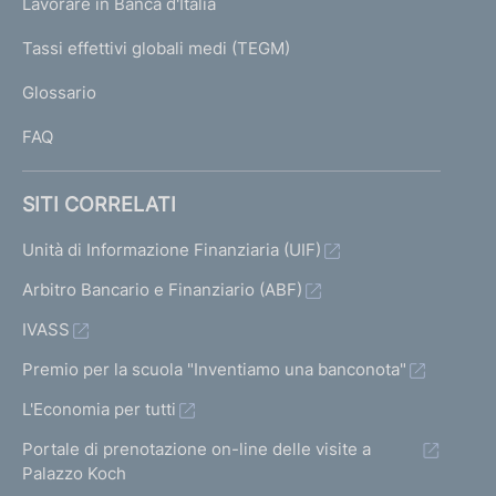
Lavorare in Banca d'Italia
T
e
I
Tassi effettivi globali medi (TEGM)
)
L
Glossario
I
FAQ
SITI CORRELATI
Unità di Informazione Finanziaria (UIF)
Arbitro Bancario e Finanziario (ABF)
IVASS
Premio per la scuola "Inventiamo una banconota"
L'Economia per tutti
Portale di prenotazione on-line delle visite a
Palazzo Koch