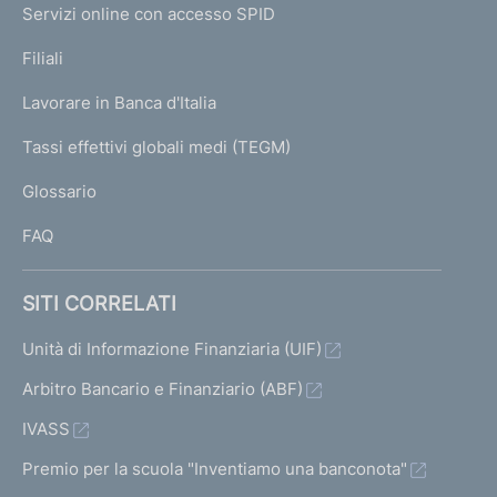
e
Servizi online con accesso SPID
N
p
K
Filiali
a
U
g
Lavorare in Banca d'Italia
T
e
I
Tassi effettivi globali medi (TEGM)
)
L
Glossario
I
FAQ
SITI CORRELATI
Unità di Informazione Finanziaria (UIF)
Arbitro Bancario e Finanziario (ABF)
IVASS
Premio per la scuola "Inventiamo una banconota"