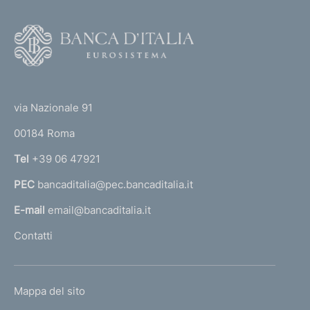
F
o
o
(
t
t
e
via Nazionale 91
o
r
00184 Roma
r
n
Tel
+39 06 47921
a
PEC
bancaditalia@pec.bancaditalia.it
a
l
E-mail
email@bancaditalia.it
l
Contatti
'
h
o
L
Mappa del sito
m
I