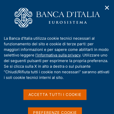
✕
H
A
o
C
p
m
e
r
e
r
i
p
c
Home
/
Media
/
Notizie
/
m
a
a
International Conference on Climate Change
e
g
n
I
La Banca d'Italia utilizza cookie tecnici necessari al
n
e
e
n
funzionamento del sito e cookie di terze parti: per
u
l
d
f
maggiori informazioni e per sapere come abilitarli in modo
11 LUGLIO 2021
i
s
o
selettivo leggere
l'informativa sulla privacy
. Utilizzare uno
International Conference
n
i
r
dei seguenti pulsanti per esprimere la propria preferenza.
a
t
on Climate Change
m
Se si clicca sulla X in alto a destra o sul pulsante
v
o
i
a
“Chiudi/Rifiuta tutti i cookie non necessari” saranno attivati
g
t
i soli cookie tecnici interni al sito.
a
i
z
Condividi
S
v
i
t
a
o
ACCETTA TUTTI I COOKIE
a
n
s
m
e
u
p
i
PREFERENZE COOKIE
a