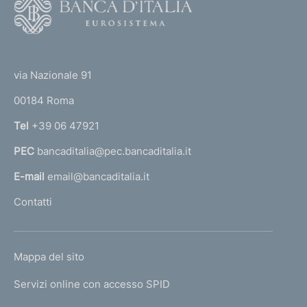
F
o
o
(
t
t
e
via Nazionale 91
o
r
00184 Roma
r
n
Tel
+39 06 47921
a
PEC
bancaditalia@pec.bancaditalia.it
a
l
E-mail
email@bancaditalia.it
l
Contatti
'
h
o
L
Mappa del sito
m
I
e
Servizi online con accesso SPID
N
p