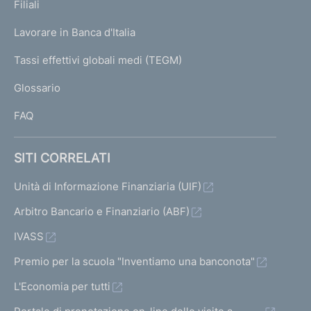
K
Filiali
a
U
g
Lavorare in Banca d'Italia
T
e
I
Tassi effettivi globali medi (TEGM)
)
L
Glossario
I
FAQ
SITI CORRELATI
Unità di Informazione Finanziaria (UIF)
Arbitro Bancario e Finanziario (ABF)
IVASS
Premio per la scuola "Inventiamo una banconota"
L'Economia per tutti