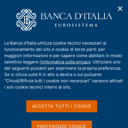
✕
H
A
o
C
p
m
e
r
e
r
i
p
c
Home
/
Media
/
Notizie
/
m
a
a
Avviso. Utilizzo improprio del nome e del logo della Banca
e
g
n
d'Italia
I
La Banca d'Italia utilizza cookie tecnici necessari al
n
e
e
n
funzionamento del sito e cookie di terze parti: per
u
l
d
f
maggiori informazioni e per sapere come abilitarli in modo
i
s
29 LUGLIO 2019
o
selettivo leggere
l'informativa sulla privacy
. Utilizzare uno
n
i
r
Avviso. Utilizzo improprio
dei seguenti pulsanti per esprimere la propria preferenza.
a
t
m
Se si clicca sulla X in alto a destra o sul pulsante
v
o
del nome e del logo della
i
a
“Chiudi/Rifiuta tutti i cookie non necessari” saranno attivati
g
t
i soli cookie tecnici interni al sito.
Banca d'Italia
a
i
z
v
i
a
o
ACCETTA TUTTI I COOKIE
n
s
Condividi
S
e
u
t
i
a
PREFERENZE COOKIE