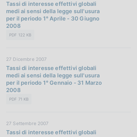
a
Tassi di interesse effettivi globali
c
t
medi ai sensi della legge sull'usura
a
a
per il periodo 1° Aprile - 30 Giugno
z
P
2008
i
u
o
PDF 122 KB
b
n
b
e
l
:
D
27 Dicembre 2007
i
a
Tassi di interesse effettivi globali
c
t
medi ai sensi della legge sull'usura
a
a
per il periodo 1° Gennaio - 31 Marzo
z
P
2008
i
u
o
PDF 71 KB
b
n
b
e
l
:
D
27 Settembre 2007
i
a
Tassi di interesse effettivi globali
c