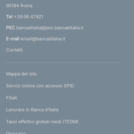
r
00184 Roma
r
n
Tel
+39 06 47921
a
PEC
bancaditalia@pec.bancaditalia.it
a
l
E-mail
email@bancaditalia.it
l
Contatti
'
h
o
L
Mappa del sito
m
I
e
Servizi online con accesso SPID
N
p
K
Filiali
a
U
g
Lavorare in Banca d'Italia
T
e
I
Tassi effettivi globali medi (TEGM)
)
L
Glossario