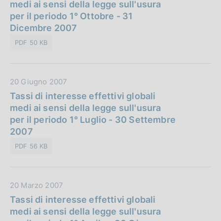
t
medi ai sensi della legge sull'usura
a
a
per il periodo 1° Ottobre - 31
z
P
Dicembre 2007
i
u
o
PDF 50 KB
b
n
b
e
l
:
D
20 Giugno 2007
i
a
Tassi di interesse effettivi globali
c
t
medi ai sensi della legge sull'usura
a
a
per il periodo 1° Luglio - 30 Settembre
z
P
2007
i
u
o
PDF 56 KB
b
n
b
e
l
:
D
20 Marzo 2007
i
a
Tassi di interesse effettivi globali
c
t
medi ai sensi della legge sull'usura
a
a