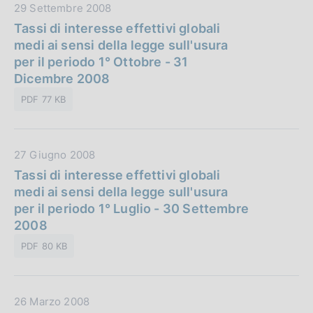
D
29 Settembre 2008
i
a
Tassi di interesse effettivi globali
c
t
medi ai sensi della legge sull'usura
a
a
per il periodo 1° Ottobre - 31
z
P
Dicembre 2008
i
u
o
PDF 77 KB
b
n
b
e
l
:
D
27 Giugno 2008
i
a
Tassi di interesse effettivi globali
c
t
medi ai sensi della legge sull'usura
a
a
per il periodo 1° Luglio - 30 Settembre
z
P
2008
i
u
o
PDF 80 KB
b
n
b
e
l
:
D
26 Marzo 2008
i