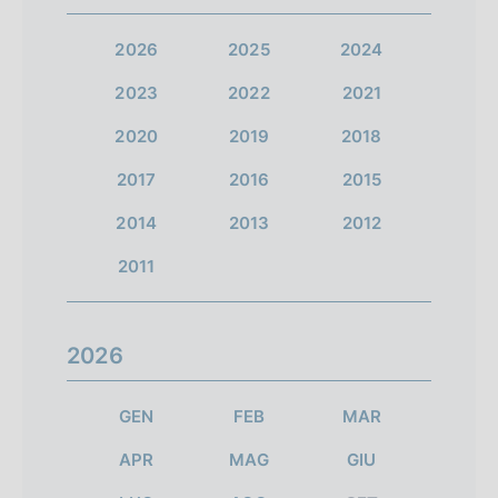
i
i
i
e
a
a
a
2026
2025
2024
d
l
l
l
2023
2022
2021
l
l
l
e
2020
2019
2018
a
a
a
i
2017
2016
2015
s
s
s
r
c
c
c
2014
2013
2012
i
h
h
h
2011
e
e
e
s
r
r
r
u
2026
m
m
m
l
a
a
a
GEN
FEB
MAR
t
t
t
t
APR
MAG
GIU
a
a
a
a