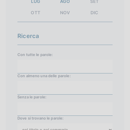
LUG
AGO
SET
i
3
s
t
n
5
u
OTT
NOV
DIC
i
i
3
c
z
c
Ricerca
i
e
a
s
Con tutte le parole:
l
s
e
i
Con almeno una delle parole:
v
a
3
Senza le parole:
5
7
Dove si trovano le parole: