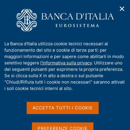
✕
H
A
o
C
p
m
e
r
e
r
i
p
c
Home
/
Media
/
Comunicati Stampa
m
a
a
e
g
n
I
La Banca d'Italia utilizza cookie tecnici necessari al
n
e
e
Comunicati Stampa
n
funzionamento del sito e cookie di terze parti: per
u
l
d
f
maggiori informazioni e per sapere come abilitarli in modo
i
s
o
selettivo leggere
l'informativa sulla privacy
. Utilizzare uno
n
i
r
dei seguenti pulsanti per esprimere la propria preferenza.
a
t
m
Se si clicca sulla X in alto a destra o sul pulsante
v
o
D
26 Giugno 2009
i
a
“Chiudi/Rifiuta tutti i cookie non necessari” saranno attivati
g
a
t
i soli cookie tecnici interni al sito.
Tassi di interesse effettivi globali
a
t
i
medi ai sensi della legge sull'usura
z
v
a
i
per il periodo 1° Luglio - 30 Settembre
a
o
ACCETTA TUTTI I COOKIE
P
2009
n
s
u
e
PDF 82 KB
u
b
i
PREFERENZE COOKIE
b