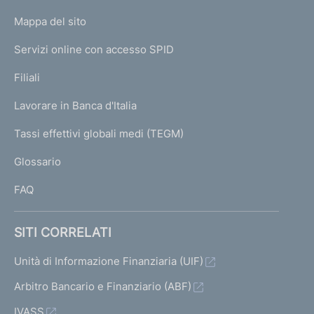
o
L
Mappa del sito
m
I
e
Servizi online con accesso SPID
N
p
K
Filiali
a
U
g
Lavorare in Banca d'Italia
T
e
I
Tassi effettivi globali medi (TEGM)
)
L
Glossario
I
FAQ
SITI CORRELATI
Unità di Informazione Finanziaria (UIF)
Arbitro Bancario e Finanziario (ABF)
IVASS