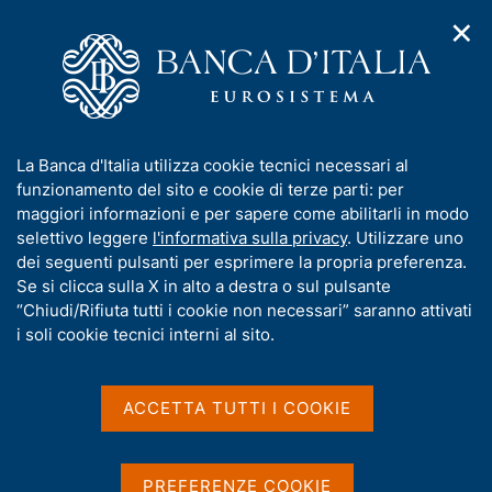
✕
H
A
o
C
p
m
e
r
e
r
i
p
c
Home
/
Media
/
Comunicati Stampa
m
a
a
e
g
n
I
La Banca d'Italia utilizza cookie tecnici necessari al
n
e
e
Comunicati Stampa
n
funzionamento del sito e cookie di terze parti: per
u
l
d
f
maggiori informazioni e per sapere come abilitarli in modo
i
s
o
selettivo leggere
l'informativa sulla privacy
. Utilizzare uno
n
i
r
dei seguenti pulsanti per esprimere la propria preferenza.
a
t
m
Se si clicca sulla X in alto a destra o sul pulsante
v
o
D
13 Luglio 2026
i
a
“Chiudi/Rifiuta tutti i cookie non necessari” saranno attivati
g
a
t
i soli cookie tecnici interni al sito.
Esito dei collocamenti supplementari
a
t
i
di titoli di Stato svolti nella giornata
z
v
a
i
del 13 luglio 2026 - BTP
a
o
ACCETTA TUTTI I COOKIE
P
PDF 269 KB
n
s
u
e
u
b
i
PREFERENZE COOKIE
b