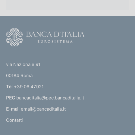
(
s
e
.
s
2
.
0
2
0
0
2
F
0
)
1
o
)
o
(
t
t
e
via Nazionale 91
o
r
00184 Roma
r
n
Tel
+39 06 47921
a
PEC
bancaditalia@pec.bancaditalia.it
a
l
E-mail
email@bancaditalia.it
l
Contatti
'
h