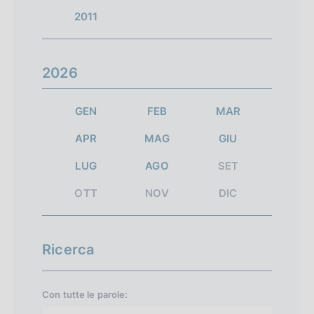
i
h
h
2011
e
e
s
r
r
u
2026
m
m
l
a
a
GEN
FEB
MAR
t
t
t
APR
MAG
GIU
a
a
a
LUG
AGO
SET
2
s
t
u
OTT
NOV
DIC
i
c
c
Ricerca
e
s
Con tutte le parole:
s