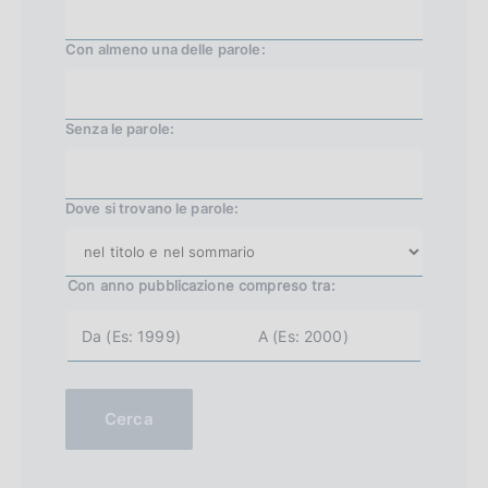
i
Con almeno una delle parole:
v
a
3
Senza le parole:
5
7
Dove si trovano le parole:
Con anno pubblicazione
compreso tra:
a
a
n
n
n
n
o
o
i
f
n
i
Cerca
i
n
z
e
i
(
o
e