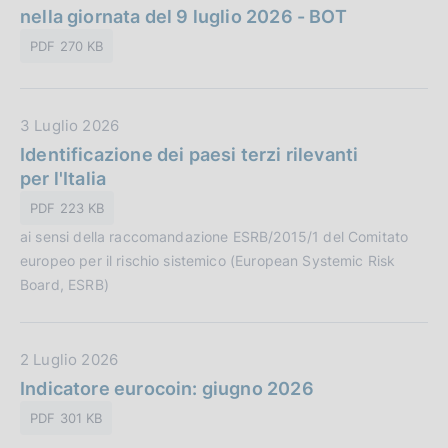
a
nella giornata del 9 luglio 2026 - BOT
a
P
z
PDF 270 KB
u
i
b
o
b
n
D
3 Luglio 2026
l
e
a
Identificazione dei paesi terzi rilevanti
i
:
t
per l'Italia
c
a
a
PDF 223 KB
P
z
ai sensi della raccomandazione ESRB/2015/1 del Comitato
u
i
europeo per il rischio sistemico (European Systemic Risk
b
o
Board, ESRB)
b
n
l
e
i
:
D
2 Luglio 2026
c
a
Indicatore eurocoin: giugno 2026
a
t
z
PDF 301 KB
a
i