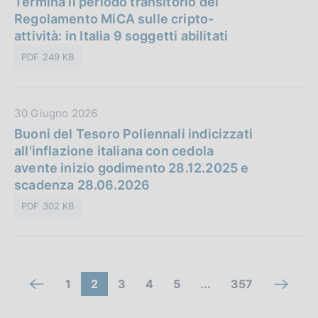
Termina il periodo transitorio del
i
:
t
Regolamento MiCA sulle cripto-
c
a
attività: in Italia 9 soggetti abilitati
a
P
z
PDF 249 KB
u
i
b
o
b
n
D
30 Giugno 2026
l
e
a
Buoni del Tesoro Poliennali indicizzati
i
:
t
all'inflazione italiana con cedola
c
a
avente inizio godimento 28.12.2025 e
a
P
scadenza 28.06.2026
z
u
i
PDF 302 KB
b
o
b
n
l
e
i
:
C
c
V
(
V
V
V
(
1
2
3
4
5
...
357
V
V
a
a
c
a
a
a
c
o
a
a
z