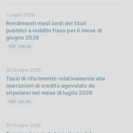
P
o
u
n
D
1 Luglio 2026
b
e
a
Rendimenti medi lordi dei titoli
b
:
t
pubblici a reddito fisso per il mese di
l
a
giugno 2026
i
P
c
PDF 268 KB
u
a
b
z
b
i
D
30 Giugno 2026
l
o
a
Tassi di riferimento relativamente alle
i
n
t
operazioni di credito agevolato da
c
e
a
stipularsi nel mese di luglio 2026
a
:
P
z
PDF 193 KB
u
i
b
o
b
n
D
30 Giugno 2026
l
e
a