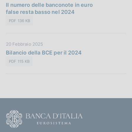
a
Il numero delle banconote in euro
l
t
false resta basso nel 2024
i
a
c
PDF 136 KB
P
a
u
z
b
i
D
20 Febbraio 2025
b
o
a
Bilancio della BCE per il 2024
l
n
t
i
e
PDF 115 KB
a
c
:
P
a
u
z
b
i
b
o
l
n
i
e
F
c
:
o
a
o
z