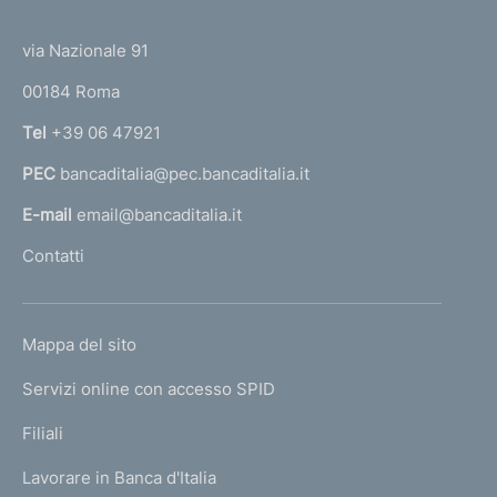
(
t
i
t
e
o
via Nazionale 91
o
n
r
00184 Roma
e
r
:
n
Tel
+39 06 47921
a
PEC
bancaditalia@pec.bancaditalia.it
a
l
E-mail
email@bancaditalia.it
l
Contatti
'
h
o
L
Mappa del sito
m
I
e
Servizi online con accesso SPID
N
p
K
Filiali
a
U
g
Lavorare in Banca d'Italia
T