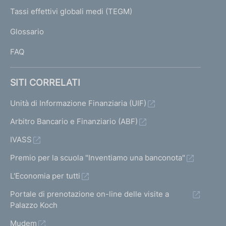
e
I
Tassi effettivi globali medi (TEGM)
)
L
Glossario
I
FAQ
SITI CORRELATI
Unità di Informazione Finanziaria (UIF)
Arbitro Bancario e Finanziario (ABF)
IVASS
Premio per la scuola "Inventiamo una banconota"
L'Economia per tutti
Portale di prenotazione on-line delle visite a
Palazzo Koch
Mudem