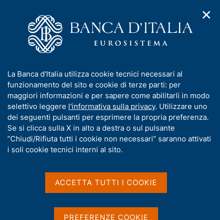
✕
H
A
o
C
p
m
e
r
e
r
i
p
c
Home
/
Media
/
Comunicati stampa BCE
/
Ricerca
m
a
a
e
g
n
Risultati della ricerca
I
La Banca d'Italia utilizza cookie tecnici necessari al
n
e
e
n
funzionamento del sito e cookie di terze parti: per
u
l
d
f
maggiori informazioni e per sapere come abilitarli in modo
i
s
o
selettivo leggere
l'informativa sulla privacy
. Utilizzare uno
n
i
r
dei seguenti pulsanti per esprimere la propria preferenza.
a
t
m
Se si clicca sulla X in alto a destra o sul pulsante
v
o
i
a
“Chiudi/Rifiuta tutti i cookie non necessari” saranno attivati
g
t
i soli cookie tecnici interni al sito.
a
i
Trova elementi
z
v
i
a
o
ACCETTA TUTTI I COOKIE
n
s
All'interno di
e
u
Comunicati stampa BCE
i
Con data
PREFERENZE COOKIE