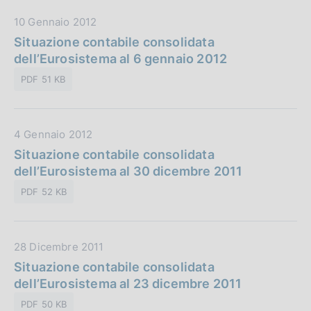
b
i
D
10 Gennaio 2012
b
o
a
Situazione contabile consolidata
l
n
t
dell’Eurosistema al 6 gennaio 2012
i
e
a
c
:
PDF 51 KB
P
a
u
z
b
i
D
4 Gennaio 2012
b
o
a
Situazione contabile consolidata
l
n
t
dell’Eurosistema al 30 dicembre 2011
i
e
a
c
:
PDF 52 KB
P
a
u
z
b
i
D
28 Dicembre 2011
b
o
a
Situazione contabile consolidata
l
n
t
dell’Eurosistema al 23 dicembre 2011
i
e
a
c
:
PDF 50 KB