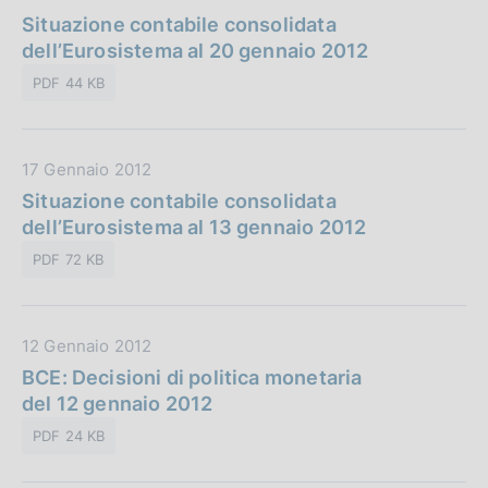
n
a
Situazione contabile consolidata
i
e
t
dell’Eurosistema al 20 gennaio 2012
c
:
a
a
PDF 44 KB
P
z
u
i
b
o
D
17 Gennaio 2012
b
n
a
Situazione contabile consolidata
l
e
t
dell’Eurosistema al 13 gennaio 2012
i
:
a
c
PDF 72 KB
P
a
u
z
b
i
D
12 Gennaio 2012
b
o
a
BCE: Decisioni di politica monetaria
l
n
t
del 12 gennaio 2012
i
e
a
c
:
PDF 24 KB
P
a
u
z