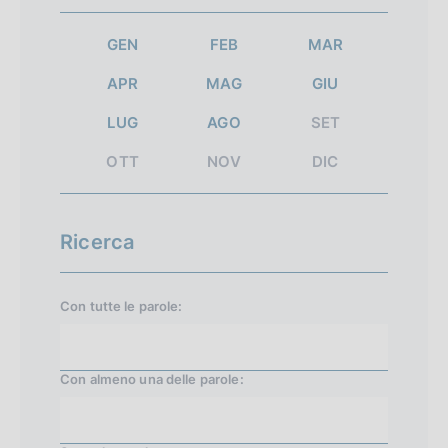
l
a
a
a
GEN
FEB
MAR
t
t
t
t
APR
MAG
GIU
a
a
a
a
LUG
AGO
SET
i
9
s
t
n
5
u
OTT
NOV
DIC
i
i
c
z
c
Ricerca
i
e
a
s
Con tutte le parole:
l
s
e
i
Con almeno una delle parole:
v
a
1