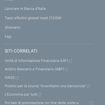
a
U
g
Lavorare in Banca d'Italia
T
e
I
Tassi effettivi globali medi (TEGM)
)
L
Glossario
I
FAQ
SITI CORRELATI
Unità di Informazione Finanziaria (UIF)
Arbitro Bancario e Finanziario (ABF)
IVASS
Premio per la scuola "Inventiamo una banconota"
L'Economia per tutti
Portale di prenotazione on-line delle visite a