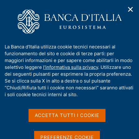
✕
H
A
o
C
p
m
e
r
e
r
i
p
c
Home
/
Media
/
Comunicati stampa BCE
m
a
a
e
g
n
I
La Banca d'Italia utilizza cookie tecnici necessari al
n
e
e
Comunicati stampa BCE
n
funzionamento del sito e cookie di terze parti: per
u
l
d
f
maggiori informazioni e per sapere come abilitarli in modo
i
s
o
selettivo leggere
l'informativa sulla privacy
. Utilizzare uno
n
i
r
dei seguenti pulsanti per esprimere la propria preferenza.
a
t
Comunicati stampa della BCE (selezione) e
m
Se si clicca sulla X in alto a destra o sul pulsante
v
o
Decisioni del Consiglio direttivo (in aggiunta a
i
a
“Chiudi/Rifiuta tutti i cookie non necessari” saranno attivati
g
quelle che fissano i tassi di interesse).
t
i soli cookie tecnici interni al sito.
a
i
z
v
i
a
o
ACCETTA TUTTI I COOKIE
D
7 Febbraio 2012
n
s
a
e
Situazione contabile consolidata
u
t
dell’Eurosistema al 3 febbraio 2012
i
PREFERENZE COOKIE