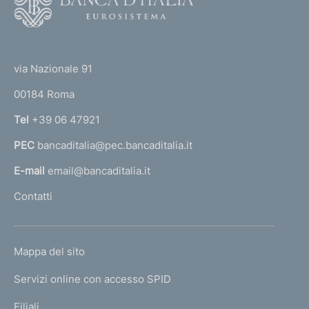
1
o
)
o
(
t
t
e
via Nazionale 91
o
r
00184 Roma
r
n
Tel
+39 06 47921
a
PEC
bancaditalia@pec.bancaditalia.it
a
l
E-mail
email@bancaditalia.it
l
Contatti
'
h
o
L
Mappa del sito
m
I
e
Servizi online con accesso SPID
N
p
K
Filiali