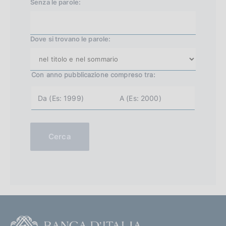
Senza le parole:
0
4
Dove si trovano le parole:
Con anno pubblicazione
compreso tra:
a
a
n
n
n
n
o
o
i
f
n
i
Cerca
i
n
z
e
i
(
o
e
(
s
e
.
s
2
.
0
2
0
0
2
F
0
)