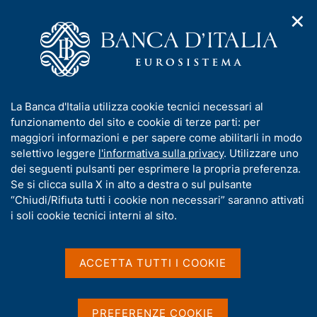
✕
H
A
o
C
p
m
e
r
e
r
i
p
c
Home
/
Media
/
Comunicati stampa BCE
m
a
a
e
g
n
I
La Banca d'Italia utilizza cookie tecnici necessari al
n
e
e
Comunicati stampa BCE
n
funzionamento del sito e cookie di terze parti: per
u
l
d
f
maggiori informazioni e per sapere come abilitarli in modo
i
s
o
selettivo leggere
l'informativa sulla privacy
. Utilizzare uno
n
i
r
dei seguenti pulsanti per esprimere la propria preferenza.
a
t
Comunicati stampa della BCE (selezione) e
m
Se si clicca sulla X in alto a destra o sul pulsante
v
o
Decisioni del Consiglio direttivo (in aggiunta a
i
a
“Chiudi/Rifiuta tutti i cookie non necessari” saranno attivati
g
quelle che fissano i tassi di interesse).
t
i soli cookie tecnici interni al sito.
a
i
z
v
i
a
o
ACCETTA TUTTI I COOKIE
D
12 Febbraio 2026
n
s
a
e
ECB and ESRB issue joint report
u
t
analysing financial stability risks from
i
PREFERENZE COOKIE