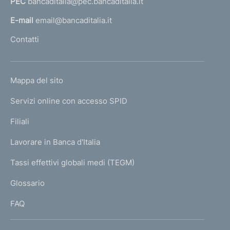
PEC
bancaditalia@pec.bancaditalia.it
a
l
E-mail
email@bancaditalia.it
l
Contatti
'
h
o
L
Mappa del sito
m
I
e
Servizi online con accesso SPID
N
p
K
Filiali
a
U
g
Lavorare in Banca d'Italia
T
e
I
Tassi effettivi globali medi (TEGM)
)
L
Glossario
I
FAQ