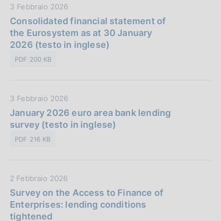
o
D
3 Febbraio 2026
b
n
a
Consolidated financial statement of
b
e
t
the Eurosystem as at 30 January
l
:
a
2026 (testo in inglese)
i
P
c
PDF 200 KB
u
a
b
z
b
i
D
3 Febbraio 2026
l
o
a
January 2026 euro area bank lending
i
n
t
survey (testo in inglese)
c
e
a
a
:
PDF 216 KB
P
z
u
i
b
o
D
2 Febbraio 2026
b
n
a
Survey on the Access to Finance of
l
e
t
Enterprises: lending conditions
i
:
a
tightened
c