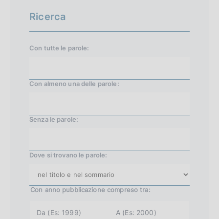
z
c
Ricerca
i
e
a
s
Con tutte le parole:
l
s
e
i
Con almeno una delle parole:
v
a
1
Senza le parole:
0
4
Dove si trovano le parole:
Con anno pubblicazione
compreso tra:
a
a
n
n