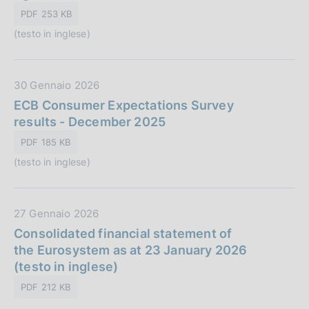
P
a
PDF 253 KB
u
z
(testo in inglese)
b
i
b
o
l
n
D
30 Gennaio 2026
i
e
a
ECB Consumer Expectations Survey
c
:
t
results - December 2025
a
a
z
PDF 185 KB
P
i
(testo in inglese)
u
o
b
n
b
e
D
27 Gennaio 2026
l
:
a
Consolidated financial statement of
i
t
the Eurosystem as at 23 January 2026
c
a
(testo in inglese)
a
P
z
PDF 212 KB
u
i