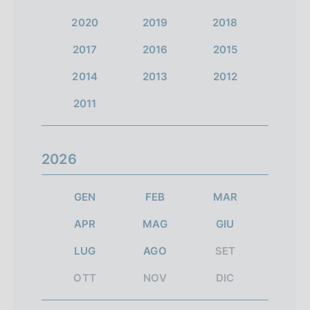
l
l
l
e
2020
2019
2018
a
a
a
i
2017
2016
2015
s
s
s
r
c
c
c
2014
2013
2012
i
h
h
h
2011
e
e
e
s
r
r
r
u
2026
m
m
m
l
a
a
a
GEN
FEB
MAR
t
t
t
t
APR
MAG
GIU
a
a
a
a
LUG
AGO
SET
i
9
s
t
n
u
OTT
NOV
DIC
i
i
c