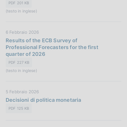
z
PDF 201 KB
P
i
(testo in inglese)
u
o
b
n
b
e
D
6 Febbraio 2026
l
:
a
Results of the ECB Survey of
i
t
Professional Forecasters for the first
c
a
quarter of 2026
a
P
z
PDF 227 KB
u
i
(testo in inglese)
b
o
b
n
l
e
D
5 Febbraio 2026
i
:
a
Decisioni di politica monetaria
c
t
a
PDF 125 KB
a
z
P
i
u