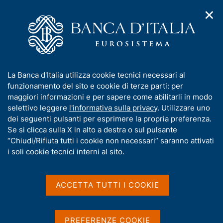
✕
H
A
o
C
p
m
e
r
e
r
i
p
c
Home
/
Media
/
Agenda
m
a
a
e
g
n
I
La Banca d'Italia utilizza cookie tecnici necessari al
n
e
e
Agenda
n
funzionamento del sito e cookie di terze parti: per
u
l
d
f
maggiori informazioni e per sapere come abilitarli in modo
i
s
o
selettivo leggere
l'informativa sulla privacy
. Utilizzare uno
Agenda delle pubblicazioni ufficiali e delle
n
i
r
dei seguenti pulsanti per esprimere la propria preferenza.
a
statistiche della Banca d'Italia, dei convegni e
t
m
Se si clicca sulla X in alto a destra o sul pulsante
v
o
seminari organizzati dalla Banca, degli impegni
i
a
“Chiudi/Rifiuta tutti i cookie non necessari” saranno attivati
nazionali e internazionali degli esponenti della
g
t
i soli cookie tecnici interni al sito.
a
Banca.
i
z
v
i
Visualizza
a
o
ACCETTA TUTTI I COOKIE
n
s
e
u
i
PREFERENZE COOKIE