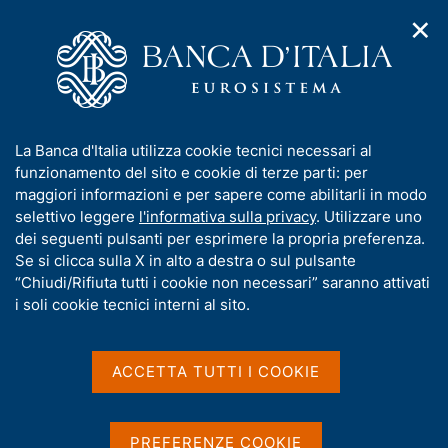
✕
H
A
o
C
p
m
e
r
e
r
i
p
c
Home
/
Media
/
Agenda
m
a
a
e
g
n
I
La Banca d'Italia utilizza cookie tecnici necessari al
n
e
e
Agenda
n
funzionamento del sito e cookie di terze parti: per
u
l
d
f
maggiori informazioni e per sapere come abilitarli in modo
i
s
o
selettivo leggere
l'informativa sulla privacy
. Utilizzare uno
Agenda delle pubblicazioni ufficiali e delle
n
i
r
dei seguenti pulsanti per esprimere la propria preferenza.
a
statistiche della Banca d'Italia, dei convegni e
t
m
Se si clicca sulla X in alto a destra o sul pulsante
v
o
seminari organizzati dalla Banca, degli impegni
i
a
“Chiudi/Rifiuta tutti i cookie non necessari” saranno attivati
nazionali e internazionali degli esponenti della
g
t
i soli cookie tecnici interni al sito.
a
Banca.
i
z
v
i
Visualizza
a
o
ACCETTA TUTTI I COOKIE
n
s
e
u
i
PREFERENZE COOKIE