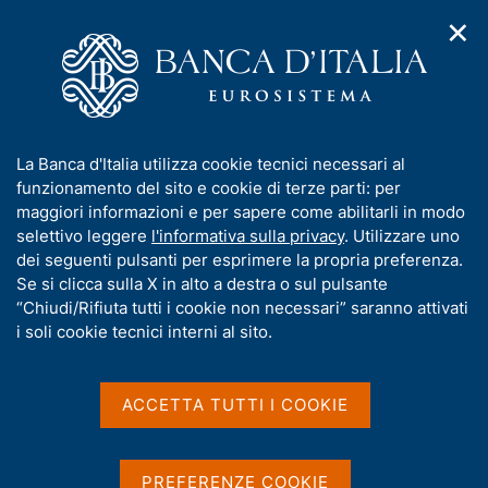
✕
H
A
o
C
p
m
e
r
e
r
i
p
c
Home
/
Media
/
Agenda
/
m
a
a
Indagine sulle aspettative di inflazione e crescita
e
g
n
I
La Banca d'Italia utilizza cookie tecnici necessari al
n
e
e
n
funzionamento del sito e cookie di terze parti: per
u
l
d
Indagine sulle aspettative
f
maggiori informazioni e per sapere come abilitarli in modo
i
s
o
selettivo leggere
l'informativa sulla privacy
. Utilizzare uno
di inflazione e crescita
n
i
r
dei seguenti pulsanti per esprimere la propria preferenza.
a
t
m
Se si clicca sulla X in alto a destra o sul pulsante
v
o
i
a
“Chiudi/Rifiuta tutti i cookie non necessari” saranno attivati
14 GENNAIO 2025
g
t
i soli cookie tecnici interni al sito.
BANCA D'ITALIA - ROMA
a
i
z
v
i
a
o
ACCETTA TUTTI I COOKIE
Condividi
S
n
s
t
e
u
a
i
PREFERENZE COOKIE
m