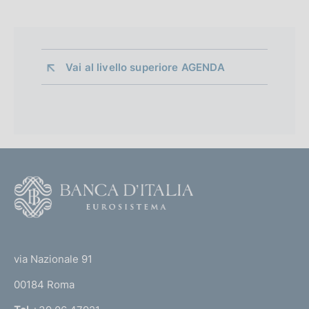
Vai al livello superiore 
AGENDA
F
o
o
(
t
t
e
via Nazionale 91
o
r
00184 Roma
r
n