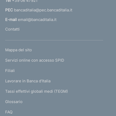
Tel
+39 06 47921
a
PEC
bancaditalia@pec.bancaditalia.it
a
l
E-mail
email@bancaditalia.it
l
Contatti
'
h
o
L
Mappa del sito
m
I
e
Servizi online con accesso SPID
N
p
K
Filiali
a
U
g
Lavorare in Banca d'Italia
T
e
I
Tassi effettivi globali medi (TEGM)
)
L
Glossario
I
FAQ