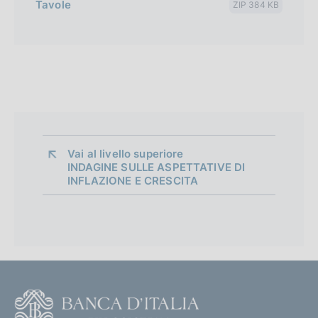
Tavole
ZIP 384 KB
Vai al livello superiore 
INDAGINE SULLE ASPETTATIVE DI
INFLAZIONE E CRESCITA
F
o