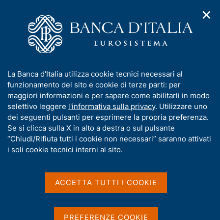
✕
H
A
o
C
p
m
e
r
e
r
i
p
c
Home
/
Pubblicazioni
/
m
a
a
Indagine sulle aspettative di inflazione e crescita
/
e
g
n
Indagine sulle aspettative di inflazione e crescita - 4° trimestre
I
La Banca d'Italia utilizza cookie tecnici necessari al
n
e
e
2024
n
funzionamento del sito e cookie di terze parti: per
u
l
d
f
maggiori informazioni e per sapere come abilitarli in modo
i
s
o
selettivo leggere
l'informativa sulla privacy
. Utilizzare uno
n
i
GENNAIO 2025
r
dei seguenti pulsanti per esprimere la propria preferenza.
a
t
Indagine sulle aspettative
m
Se si clicca sulla X in alto a destra o sul pulsante
v
o
i
a
“Chiudi/Rifiuta tutti i cookie non necessari” saranno attivati
di inflazione e crescita - 4°
g
t
i soli cookie tecnici interni al sito.
a
i
trimestre 2024
z
v
i
a
o
ACCETTA TUTTI I COOKIE
n
s
Statistiche
e
u
i
PREFERENZE COOKIE