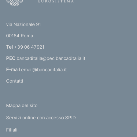
o
(
t
t
e
via Nazionale 91
o
r
00184 Roma
r
n
Tel
+39 06 47921
a
PEC
bancaditalia@pec.bancaditalia.it
a
l
E-mail
email@bancaditalia.it
l
Contatti
'
h
o
L
Mappa del sito
m
I
e
Servizi online con accesso SPID
N
p
K
Filiali
a