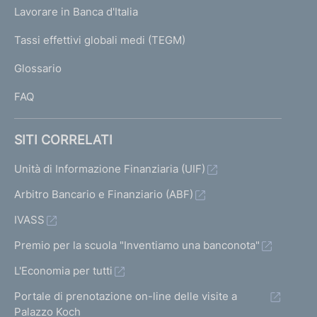
U
g
Lavorare in Banca d'Italia
T
e
I
Tassi effettivi globali medi (TEGM)
)
L
Glossario
I
FAQ
SITI CORRELATI
Unità di Informazione Finanziaria (UIF)
Arbitro Bancario e Finanziario (ABF)
IVASS
Premio per la scuola "Inventiamo una banconota"
L'Economia per tutti
Portale di prenotazione on-line delle visite a
Palazzo Koch