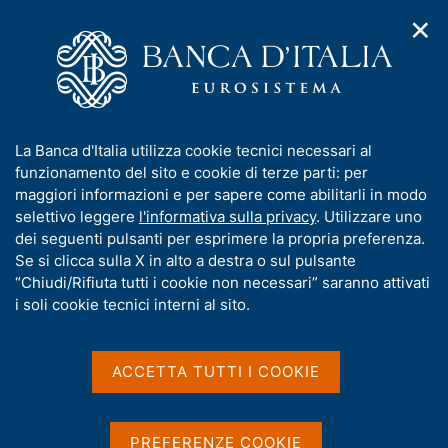
✕
H
A
o
C
p
m
e
r
e
r
i
p
c
Home
/
Media
/
Agenda
/
m
a
a
Il Governatore riceve il Sindaco di Roma presso i nuovi uffici di
e
g
n
Via delle Quattro Fontane
I
La Banca d'Italia utilizza cookie tecnici necessari al
n
e
e
n
funzionamento del sito e cookie di terze parti: per
u
l
d
f
maggiori informazioni e per sapere come abilitarli in modo
i
s
Il Governatore riceve il
o
selettivo leggere
l'informativa sulla privacy
. Utilizzare uno
n
i
r
dei seguenti pulsanti per esprimere la propria preferenza.
a
Sindaco di Roma presso i
t
m
Se si clicca sulla X in alto a destra o sul pulsante
v
o
nuovi uffici di Via delle
i
a
“Chiudi/Rifiuta tutti i cookie non necessari” saranno attivati
g
t
i soli cookie tecnici interni al sito.
Quattro Fontane
a
i
z
v
i
a
o
ACCETTA TUTTI I COOKIE
03 MARZO 2023
n
s
ROMA
e
u
i
PREFERENZE COOKIE