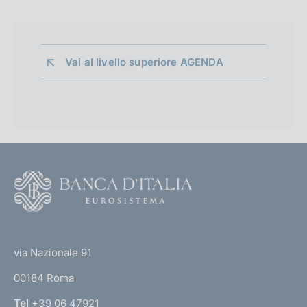
Vai al livello superiore 
AGENDA
F
o
o
(
t
t
e
via Nazionale 91
o
r
00184 Roma
r
n
Tel
+39 06 47921