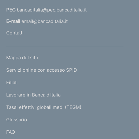
a
PEC
bancaditalia@pec.bancaditalia.it
a
l
E-mail
email@bancaditalia.it
l
Contatti
'
h
o
L
Mappa del sito
m
I
e
Servizi online con accesso SPID
N
p
K
Filiali
a
U
g
Lavorare in Banca d'Italia
T
e
I
Tassi effettivi globali medi (TEGM)
)
L
Glossario
I
FAQ