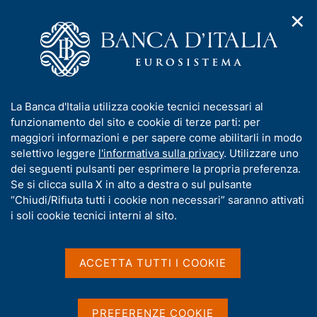
✕
H
A
o
C
p
m
e
r
e
r
i
p
c
Home
/
Media
/
Agenda
/
Mercato finanziario
m
a
a
e
g
n
I
La Banca d'Italia utilizza cookie tecnici necessari al
n
e
e
Mercato finanziario
n
funzionamento del sito e cookie di terze parti: per
u
l
d
f
maggiori informazioni e per sapere come abilitarli in modo
i
s
o
selettivo leggere
l'informativa sulla privacy
. Utilizzare uno
n
i
r
dei seguenti pulsanti per esprimere la propria preferenza.
15 NOVEMBRE 2022
a
t
BANCA D'ITALIA - ROMA
m
Se si clicca sulla X in alto a destra o sul pulsante
v
o
i
a
“Chiudi/Rifiuta tutti i cookie non necessari” saranno attivati
g
t
i soli cookie tecnici interni al sito.
a
Condividi
i
S
z
v
t
i
a
a
o
ACCETTA TUTTI I COOKIE
n
m
s
e
p
u
a
i
PREFERENZE COOKIE