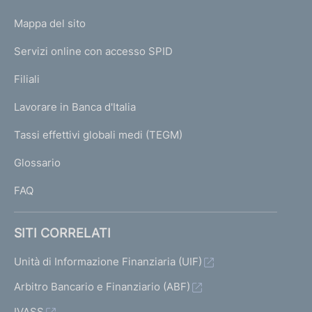
o
L
Mappa del sito
m
I
e
Servizi online con accesso SPID
N
p
K
Filiali
a
U
g
Lavorare in Banca d'Italia
T
e
I
Tassi effettivi globali medi (TEGM)
)
L
Glossario
I
FAQ
SITI CORRELATI
Unità di Informazione Finanziaria (UIF)
Arbitro Bancario e Finanziario (ABF)
IVASS