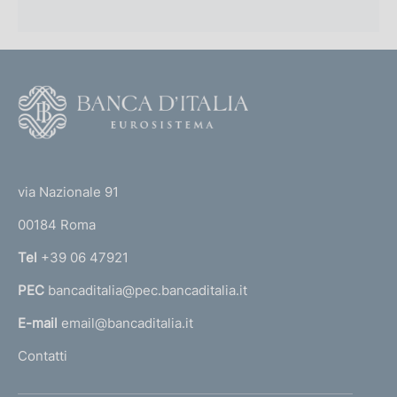
F
o
o
(
t
t
e
via Nazionale 91
o
r
00184 Roma
r
n
Tel
+39 06 47921
a
PEC
bancaditalia@pec.bancaditalia.it
a
l
E-mail
email@bancaditalia.it
l
Contatti
'
h