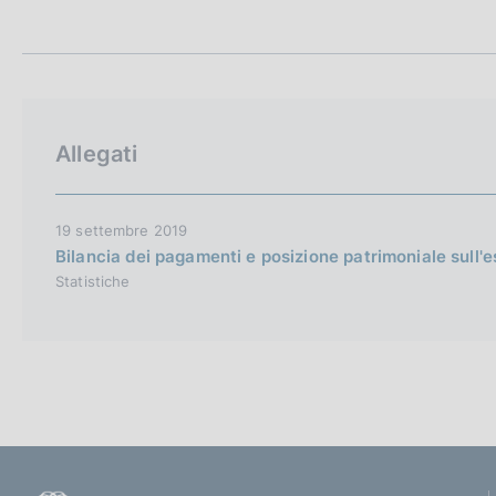
t
c
a
o
m
o
p
k
a
i
l
e
a
Allegati
p
:
a
g
i
19 settembre 2019
n
Bilancia dei pagamenti e posizione patrimoniale sull'e
a
Statistiche