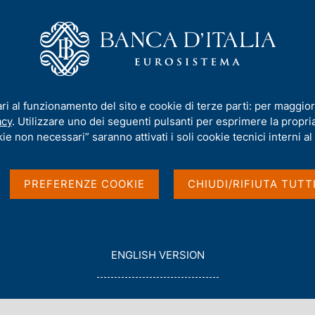
iamo
Compiti
Servizi al cittadino
Pubbli
imoniale sull'estero
ari al funzionamento del sito e cookie di terze parti: per maggior
acy
. Utilizzare uno dei seguenti pulsanti per esprimere la propria 
i e posizione
ie non necessari” saranno attivati i soli cookie tecnici interni al 
ro
PREFERENZE COOKIE
CHIUDI/RIFIUTA TUTT
G
ENGLISH VERSION
O
T
O