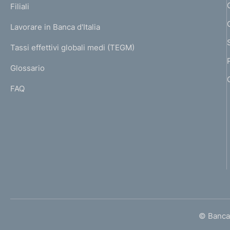
K
Filiali
a
U
g
Lavorare in Banca d'Italia
T
e
I
Tassi effettivi globali medi (TEGM)
)
L
Glossario
I
FAQ
© Banca 