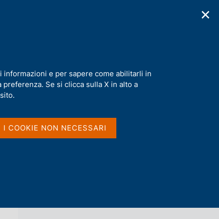
✕
cazioni
Statistiche
Media
|
IT
C
e
r
c
a
i informazioni e per sapere come abilitarli in
n
preferenza. Se si clicca sulla X in alto a
e
l
sito.
Vai al livello superiore 
AGENDA
s
i
t
I I COOKIE NON NECESSARI
o