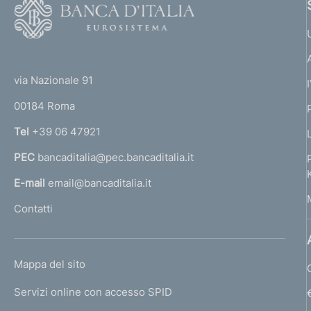
F
o
o
(
t
t
e
via Nazionale 91
o
r
00184 Roma
r
n
Tel
+39 06 47921
a
PEC
bancaditalia@pec.bancaditalia.it
a
l
E-mail
email@bancaditalia.it
l
Contatti
'
h
o
L
Mappa del sito
m
I
e
Servizi online con accesso SPID
N
p