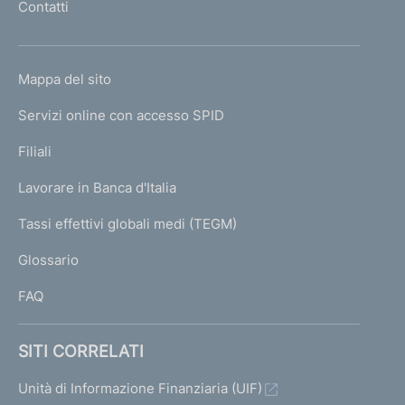
Contatti
'
h
o
L
Mappa del sito
m
I
e
Servizi online con accesso SPID
N
p
K
Filiali
a
U
g
Lavorare in Banca d'Italia
T
e
I
Tassi effettivi globali medi (TEGM)
)
L
Glossario
I
FAQ
SITI CORRELATI
Unità di Informazione Finanziaria (UIF)