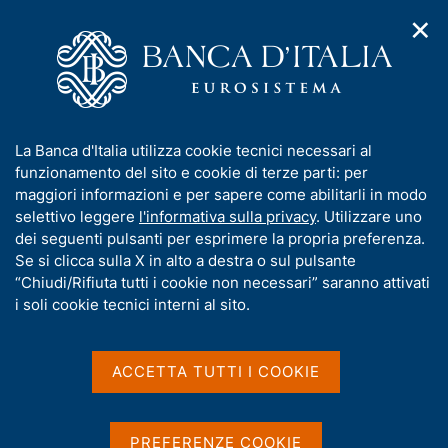
✕
H
A
o
C
p
m
e
r
e
r
i
p
c
Home
/
Media
/
Agenda
/
m
a
a
Finanza pubblica, fabbisogno e debito
e
g
n
I
La Banca d'Italia utilizza cookie tecnici necessari al
n
e
e
n
funzionamento del sito e cookie di terze parti: per
u
l
d
Finanza pubblica,
f
maggiori informazioni e per sapere come abilitarli in modo
i
s
o
selettivo leggere
l'informativa sulla privacy
. Utilizzare uno
fabbisogno e debito
n
i
r
dei seguenti pulsanti per esprimere la propria preferenza.
a
t
m
Se si clicca sulla X in alto a destra o sul pulsante
v
o
i
a
“Chiudi/Rifiuta tutti i cookie non necessari” saranno attivati
15 LUGLIO 2019
g
t
i soli cookie tecnici interni al sito.
BANCA D'ITALIA - ROMA
a
i
z
v
i
a
o
ACCETTA TUTTI I COOKIE
Condividi
S
n
s
t
e
u
a
i
PREFERENZE COOKIE
m