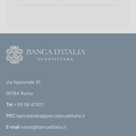
F
o
o
(
t
t
e
via Nazionale 91
o
r
00184 Roma
r
n
Tel
+39 06 47921
a
PEC
bancaditalia@pec.bancaditalia.it
a
l
E-mail
email@bancaditalia.it
l