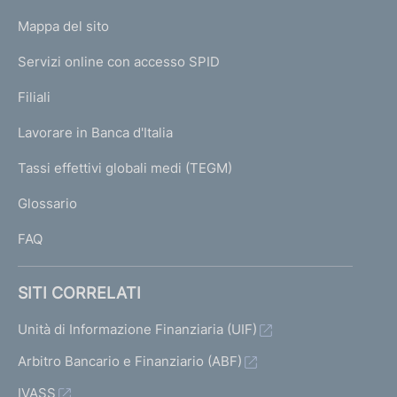
o
L
Mappa del sito
m
I
e
Servizi online con accesso SPID
N
p
K
Filiali
a
U
g
Lavorare in Banca d'Italia
T
e
I
Tassi effettivi globali medi (TEGM)
)
L
Glossario
I
FAQ
SITI CORRELATI
Unità di Informazione Finanziaria (UIF)
Arbitro Bancario e Finanziario (ABF)
IVASS