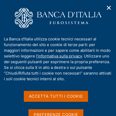
✕
H
A
o
C
p
m
e
r
e
r
i
p
c
Home
/
Media
/
Agenda
/
Moneta e banche
m
a
a
e
g
n
I
La Banca d'Italia utilizza cookie tecnici necessari al
n
e
e
Moneta e banche
n
funzionamento del sito e cookie di terze parti: per
u
l
d
f
maggiori informazioni e per sapere come abilitarli in modo
i
s
o
selettivo leggere
l'informativa sulla privacy
. Utilizzare uno
n
i
r
dei seguenti pulsanti per esprimere la propria preferenza.
11 OTTOBRE 2016
a
t
BANCA D'ITALIA - ROMA
m
Se si clicca sulla X in alto a destra o sul pulsante
v
o
i
a
“Chiudi/Rifiuta tutti i cookie non necessari” saranno attivati
g
t
i soli cookie tecnici interni al sito.
a
Condividi
i
S
z
v
t
i
a
a
o
ACCETTA TUTTI I COOKIE
n
m
s
e
p
u
a
i
PREFERENZE COOKIE