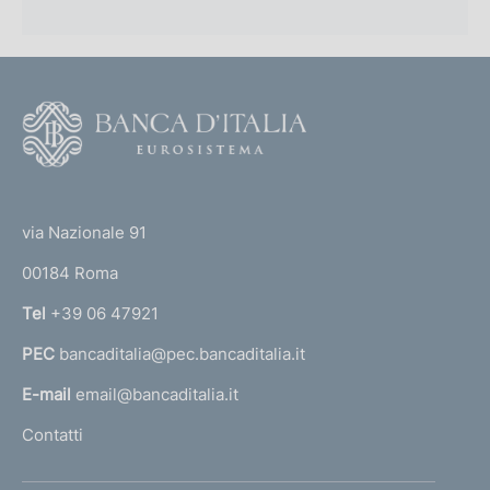
F
o
o
(
t
t
e
via Nazionale 91
o
r
00184 Roma
r
n
Tel
+39 06 47921
a
PEC
bancaditalia@pec.bancaditalia.it
a
l
E-mail
email@bancaditalia.it
l
Contatti
'
h