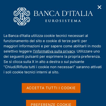
✕
H
A
o
C
p
m
e
r
e
r
i
p
c
Home
/
Media
/
Agenda
/
m
a
a
Statistiche di finanza pubblica nei paesi dell'Unione europea
e
g
n
I
La Banca d'Italia utilizza cookie tecnici necessari al
n
e
e
n
funzionamento del sito e cookie di terze parti: per
u
l
d
Statistiche di finanza
f
maggiori informazioni e per sapere come abilitarli in modo
i
s
o
selettivo leggere
l'informativa sulla privacy
. Utilizzare uno
pubblica nei paesi
n
i
r
dei seguenti pulsanti per esprimere la propria preferenza.
a
t
dell'Unione europea
m
Se si clicca sulla X in alto a destra o sul pulsante
v
o
i
a
“Chiudi/Rifiuta tutti i cookie non necessari” saranno attivati
g
t
i soli cookie tecnici interni al sito.
a
i
04 DICEMBRE 2015
z
ROMA
v
i
a
o
ACCETTA TUTTI I COOKIE
n
s
e
Condividi
u
S
i
t
PREFERENZE COOKIE