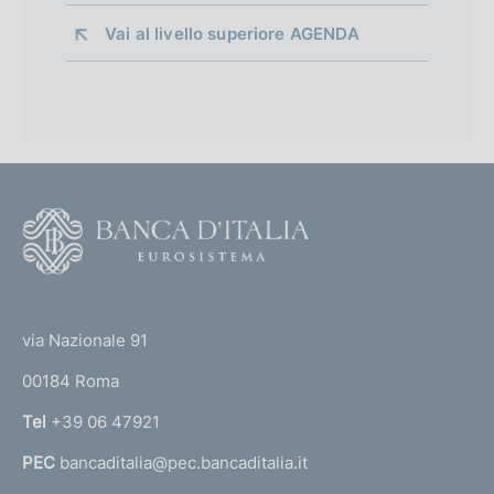
Vai al livello superiore 
AGENDA
F
o
o
(
t
t
e
via Nazionale 91
o
r
00184 Roma
r
n
Tel
+39 06 47921
a
PEC
bancaditalia@pec.bancaditalia.it
a