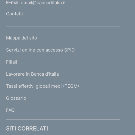
l
E-mail
email@bancaditalia.it
l
Contatti
'
h
o
L
Mappa del sito
m
I
e
Servizi online con accesso SPID
N
p
K
Filiali
a
U
g
Lavorare in Banca d'Italia
T
e
I
Tassi effettivi globali medi (TEGM)
)
L
Glossario
I
FAQ
SITI CORRELATI