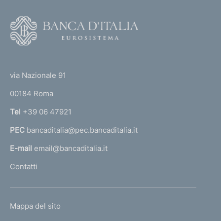
F
o
o
(
t
t
e
via Nazionale 91
o
r
00184 Roma
r
n
Tel
+39 06 47921
a
PEC
bancaditalia@pec.bancaditalia.it
a
l
E-mail
email@bancaditalia.it
l
Contatti
'
h
o
L
Mappa del sito
m
I