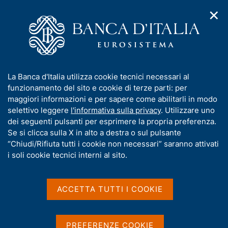
✕
H
A
o
C
p
m
e
r
e
r
i
p
c
Home
/
Media
/
Agenda
/
m
a
a
Accounting, Budgeting and Tax Issues: Activities, Controls and
e
g
n
Risk Monitoring System
I
La Banca d'Italia utilizza cookie tecnici necessari al
n
e
e
n
funzionamento del sito e cookie di terze parti: per
u
l
d
f
maggiori informazioni e per sapere come abilitarli in modo
i
s
Accounting, Budgeting and
o
selettivo leggere
l'informativa sulla privacy
. Utilizzare uno
n
i
r
dei seguenti pulsanti per esprimere la propria preferenza.
a
Tax Issues: Activities,
t
m
Se si clicca sulla X in alto a destra o sul pulsante
v
o
Controls and Risk
i
a
“Chiudi/Rifiuta tutti i cookie non necessari” saranno attivati
g
t
i soli cookie tecnici interni al sito.
Monitoring System
a
i
z
v
i
a
o
ACCETTA TUTTI I COOKIE
5 NOVEMBRE 2014 - 7 NOVEMBRE 2014
n
s
BANCA D'ITALIA - ROMA
e
u
i
PREFERENZE COOKIE