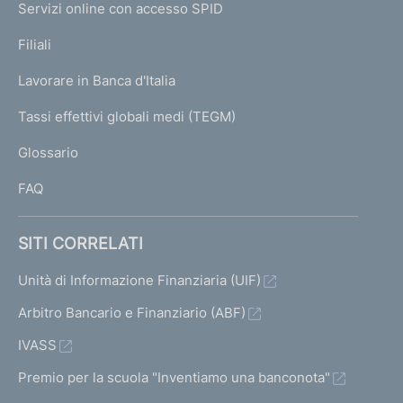
e
Servizi online con accesso SPID
N
p
K
Filiali
a
U
g
Lavorare in Banca d'Italia
T
e
I
Tassi effettivi globali medi (TEGM)
)
L
Glossario
I
FAQ
SITI CORRELATI
Unità di Informazione Finanziaria (UIF)
Arbitro Bancario e Finanziario (ABF)
IVASS
Premio per la scuola "Inventiamo una banconota"