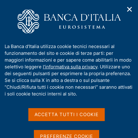
✕
H
A
o
C
p
m
e
r
e
r
i
p
c
Home
/
Canale Fintech
m
a
a
e
g
n
I
La Banca d'Italia utilizza cookie tecnici necessari al
n
e
e
n
funzionamento del sito e cookie di terze parti: per
u
l
d
f
maggiori informazioni e per sapere come abilitarli in modo
i
s
o
selettivo leggere
l'informativa sulla privacy
. Utilizzare uno
n
i
r
dei seguenti pulsanti per esprimere la propria preferenza.
a
t
m
Se si clicca sulla X in alto a destra o sul pulsante
v
o
i
a
“Chiudi/Rifiuta tutti i cookie non necessari” saranno attivati
g
t
i soli cookie tecnici interni al sito.
Canale Fintech
a
i
z
v
i
a
o
ACCETTA TUTTI I COOKIE
G
C
n
Canale Fintech
è il punto di contatto con il quale gli
s
e
o
e
u
operatori possono
dialogare in modo rapido e
t
r
i
PREFERENZE COOKIE
informale con la Banca d'Italia
presentando progetti