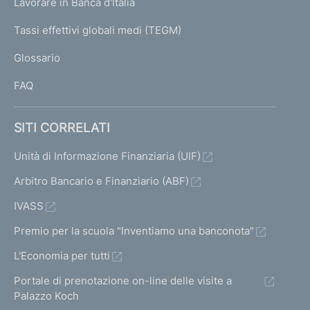
Lavorare in Banca d'Italia
T
e
I
Tassi effettivi globali medi (TEGM)
)
L
Glossario
I
FAQ
SITI CORRELATI
Unità di Informazione Finanziaria (UIF)
Arbitro Bancario e Finanziario (ABF)
IVASS
Premio per la scuola "Inventiamo una banconota"
L'Economia per tutti
Portale di prenotazione on-line delle visite a
Palazzo Koch