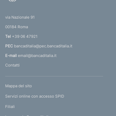
o
(
t
t
e
via Nazionale 91
o
r
00184 Roma
r
n
Tel
+39 06 47921
a
PEC
bancaditalia@pec.bancaditalia.it
a
l
E-mail
email@bancaditalia.it
l
Contatti
'
h
o
L
Mappa del sito
m
I
e
Servizi online con accesso SPID
N
p
K
Filiali
a
U
g