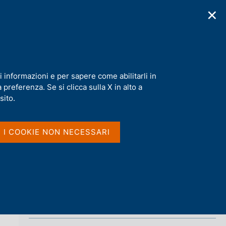
✕
cazioni
Statistiche
Media
|
IT
C
e
r
c
a
i informazioni e per sapere come abilitarli in
n
preferenza. Se si clicca sulla X in alto a
e
l
sito.
Vai al livello superiore 
s
PROVVEDIMENTI SANZIONATORI
i
t
I I COOKIE NON NECESSARI
o
Archivio
2021
2020
2019
2018
2017
2016
2015