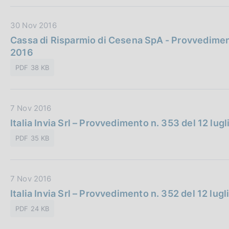
P
c
e
u
a
:
D
30 Nov 2016
b
z
a
Cassa di Risparmio di Cesena SpA - Provvedimen
b
i
t
2016
l
o
a
i
n
PDF 38 KB
P
c
e
u
a
:
b
z
D
7 Nov 2016
b
i
a
Italia Invia Srl – Provvedimento n. 353 del 12 lug
l
o
t
i
n
PDF 35 KB
a
c
e
P
a
:
u
z
D
7 Nov 2016
b
i
a
Italia Invia Srl – Provvedimento n. 352 del 12 lug
b
o
t
l
n
PDF 24 KB
a
i
e
P