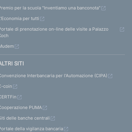
c
c
c
c
Premio per la scuola "Inventiamo una banconota"
h
h
h
h
L'Economia per tutti
e
e
e
e
Portale di prenotazione on-line delle visite a Palazzo
r
r
r
Koch
m
m
m
m
Mudem
a
a
a
a
t
t
t
ALTRI SITI
a
a
a
a
Convenzione Interbancaria per l'Automazione (CIPA)
3
4
5
s
€-coin
u
CERTFin
c
Cooperazione PUMA
c
Siti delle banche centrali
e
s
Portale della vigilanza bancaria