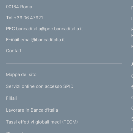
i
r
d
c
d
00184 Roma
r
d
i
h
n
i
Tel
+39 06 47921
i
a
s
e
s
PEC
bancaditalia@pec.bancaditalia.it
a
a
r
r
p
a
l
E-mail
email@bancaditalia.it
b
m
b
a
l
Contatti
i
a
i
'
g
h
l
t
t
l
o
i
i
a
i
L
Mappa del sito
m
t
2
n
I
t
e
Servizi online con accesso SPID
N
a
a
p
a
K
Filiali
t
a
t
U
z
g
o
Lavorare in Banca d'Italia
o
T
e
i
)
)
I
Tassi effettivi globali medi (TEGM)
)
V
L
o
V