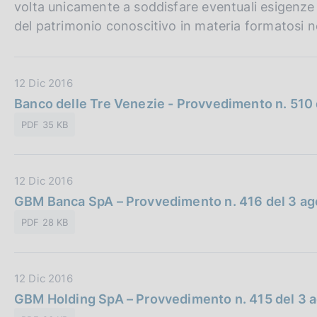
volta unicamente a soddisfare eventuali esigenze d
c
o
del patrimonio conoscitivo in materia formatosi n
o
k
i
D
12 Dic 2016
e
a
:
Banco delle Tre Venezie - Provvedimento n. 510 
t
PDF 35 KB
a
P
u
D
12 Dic 2016
b
a
GBM Banca SpA – Provvedimento n. 416 del 3 a
b
t
l
PDF 28 KB
a
i
P
c
u
a
D
12 Dic 2016
b
z
a
GBM Holding SpA – Provvedimento n. 415 del 3 
b
i
t
l