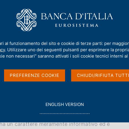
iamo
Compiti
Servizi al cittadino
Pubbli
ovvedimenti sanzionatori
/
Archivio Provvedimenti Sanzionatori
ari al funzionamento del sito e cookie di terze parti: per maggior
acy
. Utilizzare uno dei seguenti pulsanti per esprimere la propria 
ti Sanzionatori
ie non necessari” saranno attivati i soli cookie tecnici interni al 
PREFERENZE COOKIE
CHIUDI/RIFIUTA TUTT
anzionatori adottati dalla Banca d'Italia da più
 - fino al 2015 - nella veste editoriale del
G
ENGLISH VERSION
O
esta sezione del sito
web
della Banca d'Italia -
T
O
a - ha un carattere meramente informativo ed è