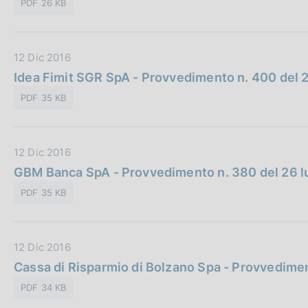
o
PDF 26 KB
a
i
n
P
c
e
u
a
:
D
12 Dic 2016
b
z
a
Idea Fimit SGR SpA - Provvedimento n. 400 del 
b
i
t
l
o
PDF 35 KB
a
i
n
P
c
e
u
a
:
D
12 Dic 2016
b
z
a
GBM Banca SpA - Provvedimento n. 380 del 26 l
b
i
t
l
o
PDF 35 KB
a
i
n
P
c
e
u
a
:
D
12 Dic 2016
b
z
a
Cassa di Risparmio di Bolzano Spa - Provvedime
b
i
t
l
o
PDF 34 KB
a
i
n