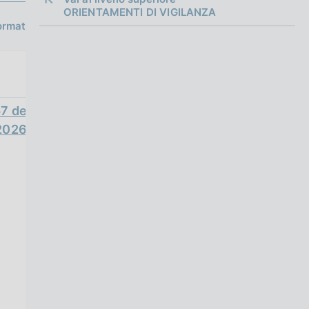
a
ORIENTAMENTI DI VIGILANZA
g
ormativo
i
n
a
57 del
2026