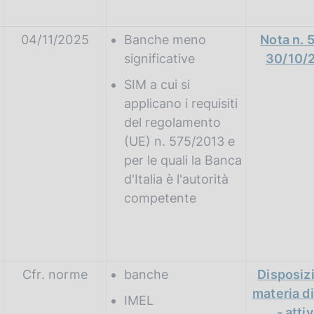
04/11/2025
Banche meno
Nota n. 
significative
30/10/
SIM a cui si
applicano i requisiti
del regolamento
(UE) n. 575/2013 e
per le quali la Banca
d'Italia è l'autorità
competente
Cfr. norme
banche
Disposizi
materia di
IMEL
- attiv