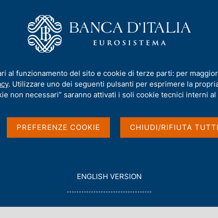
iamo
Compiti
Servizi al cittadino
Pubbli
rmativa
/
Orientamenti di vigilanza
/
ropee di vigilanza (European Supervisory Authorities)
ari al funzionamento del sito e cookie di terze parti: per maggior
acy
. Utilizzare uno dei seguenti pulsanti per esprimere la propria 
enti e delle
ie non necessari” saranno attivati i soli cookie tecnici interni al 
e Autorità europee di
PREFERENZE COOKIE
CHIUDI/RIFIUTA TUTT
upervisory Authorities
G
ENGLISH VERSION
O
T
O