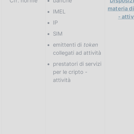
Cfr. norme
banche
Disposizi
materia di
IMEL
- attiv
IP
SIM
emittenti di
token
collegati ad attività
prestatori di servizi
per le cripto -
attività