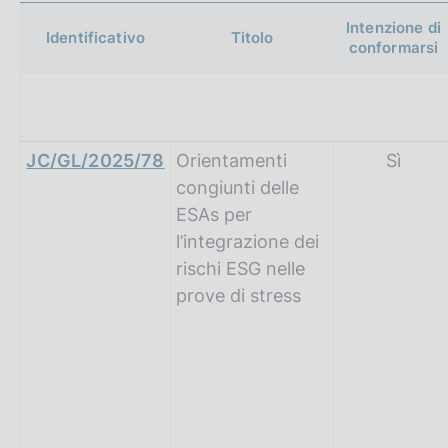
c
Intenzione di
o
Identificativo
Titolo
conformarsi
o
k
i
e
:
JC/GL/2025/78
Orientamenti
Sì
congiunti delle
ESAs per
l’integrazione dei
rischi ESG nelle
prove di stress