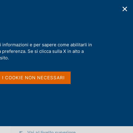
✕
cazioni
Statistiche
Media
|
IT
C
e
r
c
a
i informazioni e per sapere come abilitarli in
n
preferenza. Se si clicca sulla X in alto a
e
l
sito.
Condividi
s
i
t
I I COOKIE NON NECESSARI
o
S
)
t
a
m
p
a
l
a
p
Vai al livello superiore 