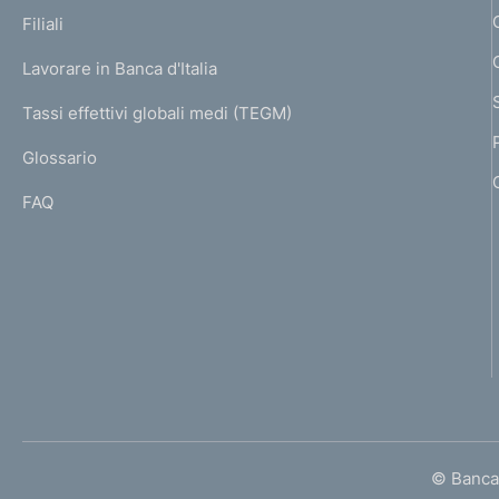
p
K
Filiali
a
U
g
Lavorare in Banca d'Italia
T
e
I
Tassi effettivi globali medi (TEGM)
)
L
Glossario
I
FAQ
© Banca 