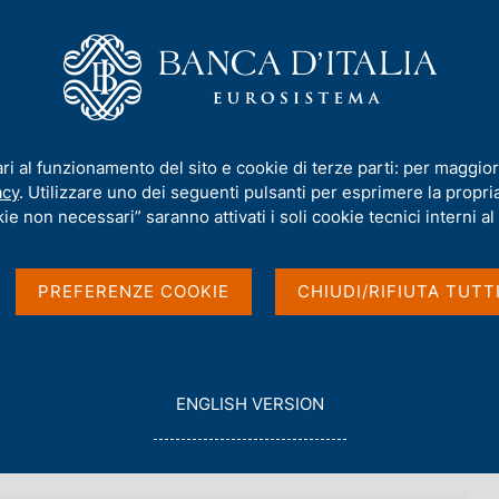
iamo
Compiti
Servizi al cittadino
Pubbli
rmativa
/
Consultazioni
/
Modifiche alle disposizioni di vigilanza per g
ari al funzionamento del sito e cookie di terze parti: per maggior
zioni di vigilanza per g
acy
. Utilizzare uno dei seguenti pulsanti per esprimere la propria 
ie non necessari” saranno attivati i soli cookie tecnici interni al 
i in materia di rischio 
PREFERENZE COOKIE
CHIUDI/RIFIUTA TUTT
G
ENGLISH VERSION
O
T
O