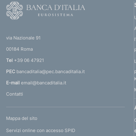
F
o
o
(
t
t
e
via Nazionale 91
o
r
00184 Roma
r
n
Tel
+39 06 47921
a
PEC
bancaditalia@pec.bancaditalia.it
a
l
E-mail
email@bancaditalia.it
l
Contatti
'
h
o
L
Mappa del sito
m
I
e
Servizi online con accesso SPID
N