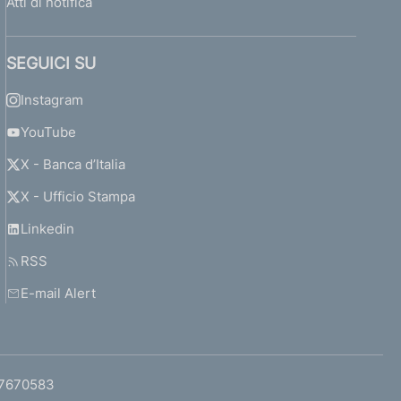
Atti di notifica
SEGUICI SU
Instagram
YouTube
X - Banca d’Italia
X - Ufficio Stampa
Linkedin
RSS
E-mail Alert
97670583