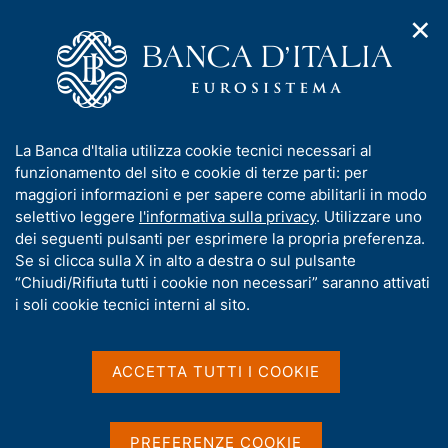
✕
H
A
o
C
p
m
e
r
e
r
i
p
c
Home
/
Compiti
/
m
a
a
Vigilanza sul sistema bancario e finanziario
/
Normativa
/
e
g
n
Consultazioni
/
I
La Banca d'Italia utilizza cookie tecnici necessari al
n
e
e
Disposizioni di vigilanza in materia di gruppo bancario
n
funzionamento del sito e cookie di terze parti: per
u
l
cooperativo
d
f
maggiori informazioni e per sapere come abilitarli in modo
i
s
o
selettivo leggere
l'informativa sulla privacy
. Utilizzare uno
n
i
Disposizioni di vigilanza
r
dei seguenti pulsanti per esprimere la propria preferenza.
a
t
m
Se si clicca sulla X in alto a destra o sul pulsante
v
in materia di gruppo
o
i
a
“Chiudi/Rifiuta tutti i cookie non necessari” saranno attivati
bancario cooperativo
g
t
i soli cookie tecnici interni al sito.
a
i
z
v
i
(aperta fino al 13 settembre 2016)
a
o
ACCETTA TUTTI I COOKIE
n
s
e
u
i
Condividi
PREFERENZE COOKIE