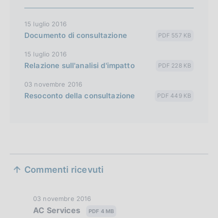
15 luglio 2016
Documento di consultazione
PDF 557 KB
15 luglio 2016
Relazione sull'analisi d'impatto
PDF 228 KB
03 novembre 2016
Resoconto della consultazione
PDF 449 KB
S
Commenti ricevuti
e
z
D
03 novembre 2016
AC Services
i
a
PDF 4 MB