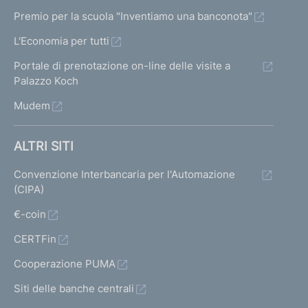
u
l
Premio per la scuola "Inventiamo una banconota"
b
L'Economia per tutti
i
l
Portale di prenotazione on-line delle visite a
a
Palazzo Koch
n
Mudem
c
i
o
ALTRI SITI
d
e
Convenzione Interbancaria per l'Automazione
g
(CIPA)
l
i
€-coin
o
CERTFin
p
e
Cooperazione PUMA
r
a
Siti delle banche centrali
t