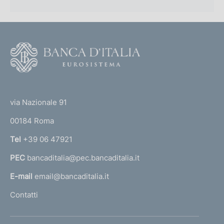
n
o
:
e
z
:
z
:
a
F
d
o
e
o
l
(
t
l
t
e
e
via Nazionale 91
d
o
r
i
00184 Roma
r
s
n
Tel
+39 06 47921
p
a
o
PEC
bancaditalia@pec.bancaditalia.it
a
s
i
l
E-mail
email@bancaditalia.it
z
l
Contatti
i
'
o
h
n