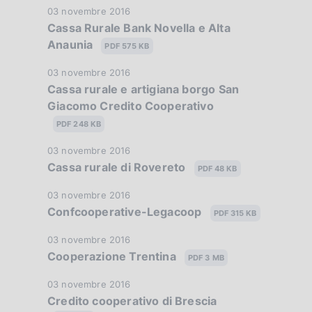
e
b
c
D
03 novembre 2016
i
a
:
b
Cassa Rurale Bank Novella e Alta
a
a
o
P
:
l
Anaunia
z
t
PDF 575 KB
n
u
i
i
a
e
b
c
D
03 novembre 2016
o
P
:
b
Cassa rurale e artigiana borgo San
a
a
n
u
:
l
Giacomo Credito Cooperativo
z
t
e
b
i
i
a
PDF 248 KB
:
b
c
o
P
:
l
a
D
03 novembre 2016
n
u
i
Cassa rurale di Rovereto
z
a
PDF 48 KB
e
b
c
i
t
:
b
a
D
03 novembre 2016
o
a
:
l
Confcooperative-Legacoop
z
a
PDF 315 KB
n
P
i
i
t
e
u
c
D
03 novembre 2016
o
a
:
b
Cooperazione Trentina
a
a
PDF 3 MB
n
P
:
b
z
t
e
u
l
D
03 novembre 2016
i
a
:
b
Credito cooperativo di Brescia
i
a
o
P
:
b