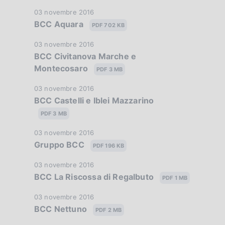
t
o
D
03 novembre 2016
a
BCC Aquara
a
PDF 702 KB
n
P
t
u
D
03 novembre 2016
e
a
b
BCC Civitanova Marche e
a
P
d
b
Montecosaro
t
PDF 3 MB
u
l
a
i
b
i
D
03 novembre 2016
P
b
BCC Castelli e Iblei Mazzarino
a
c
a
u
l
a
t
PDF 3 MB
b
p
i
z
a
b
c
D
03 novembre 2016
p
i
P
l
Gruppo BCC
a
a
PDF 196 KB
o
u
i
r
z
t
n
b
c
D
03 novembre 2016
i
a
o
e
b
BCC La Riscossa di Regalbuto
a
a
PDF 1 MB
o
P
:
l
z
t
f
n
u
:
i
D
03 novembre 2016
i
a
e
b
BCC Nettuno
o
c
a
PDF 2 MB
o
P
:
b
a
t
n
u