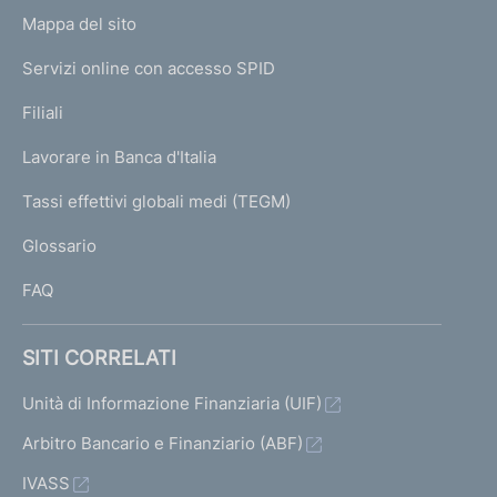
o
i
L
Mappa del sito
m
d
I
e
e
Servizi online con accesso SPID
N
l
p
l
K
Filiali
a
a
U
g
B
Lavorare in Banca d'Italia
T
e
a
I
Tassi effettivi globali medi (TEGM)
n
)
L
c
Glossario
a
I
d
FAQ
'
I
t
SITI CORRELATI
a
l
Unità di Informazione Finanziaria (UIF)
i
Arbitro Bancario e Finanziario (ABF)
a
s
IVASS