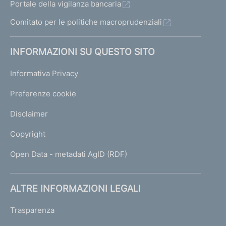
Portale della vigilanza bancaria
o
r
Comitato per le politiche macroprudenziali
i
d
INFORMAZIONI SU QUESTO SITO
e
l
Informativa Privacy
m
i
Preferenze cookie
c
r
Disclaimer
o
c
Copyright
r
e
Open Data - metadati AgID (RDF)
d
i
t
ALTRE INFORMAZIONI LEGALI
o
e
Trasparenza
d