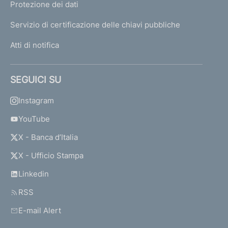
e
Protezione dei dati
i
Servizio di certificazione delle chiavi pubbliche
c
o
Atti di notifica
n
f
i
SEGUICI SU
d
i
Instagram
m
i
YouTube
n
X - Banca d’Italia
o
r
X - Ufficio Stampa
i
Linkedin
RSS
E-mail Alert