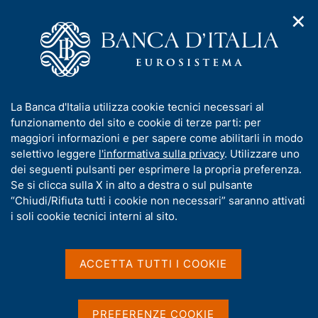
✕
H
A
o
C
p
m
e
r
e
r
i
p
c
Home
/
Compiti
/
m
a
a
Vigilanza sul sistema bancario e finanziario
/
e
g
n
Analisi sul sistema bancario e finanziario
/
I
La Banca d'Italia utilizza cookie tecnici necessari al
n
e
e
Statistiche relative a banche e intermediari finanziari italiani
n
funzionamento del sito e cookie di terze parti: per
u
l
d
f
maggiori informazioni e per sapere come abilitarli in modo
i
s
Statistiche relative a
o
selettivo leggere
l'informativa sulla privacy
. Utilizzare uno
n
i
r
dei seguenti pulsanti per esprimere la propria preferenza.
banche e intermediari
a
t
m
Se si clicca sulla X in alto a destra o sul pulsante
v
o
finanziari italiani
i
a
“Chiudi/Rifiuta tutti i cookie non necessari” saranno attivati
g
t
i soli cookie tecnici interni al sito.
a
i
z
v
i
a
o
ACCETTA TUTTI I COOKIE
Condividi
S
n
s
t
e
u
a
i
m
PREFERENZE COOKIE