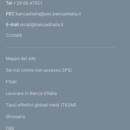
n
Tel
+39 06 47921
a
PEC
bancaditalia@pec.bancaditalia.it
a
l
E-mail
email@bancaditalia.it
l
Contatti
'
h
o
L
Mappa del sito
m
I
e
Servizi online con accesso SPID
N
p
K
Filiali
a
U
g
Lavorare in Banca d'Italia
T
e
I
Tassi effettivi globali medi (TEGM)
)
L
Glossario
I
FAQ