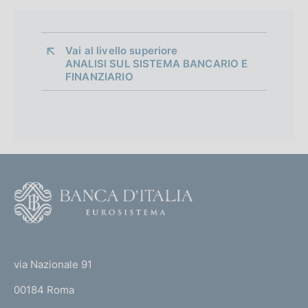
Vai al livello superiore 
ANALISI SUL SISTEMA BANCARIO E
FINANZIARIO
F
o
o
(
t
t
e
via Nazionale 91
o
r
00184 Roma
r