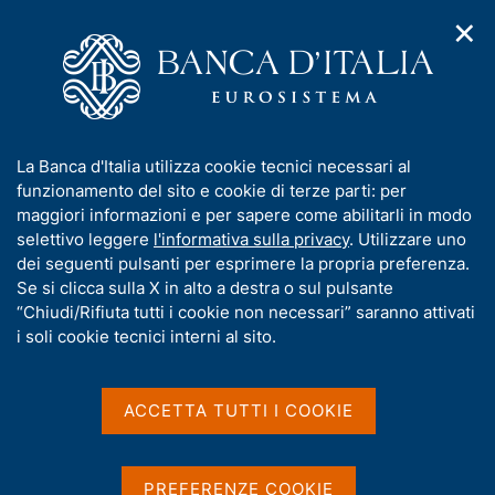
✕
H
A
o
C
p
Banca d'Italia
m
e
r
e
r
i
p
c
Home
/
Compiti
/
m
a
a
Vigilanza sul sistema bancario e finanziario
/
e
Consob
g
n
Autorizzazioni all'accesso al mercato bancario e finanziario
/
I
La Banca d'Italia utilizza cookie tecnici necessari al
n
e
e
Soggetti MiCAR operanti in cripto-attività
/
n
funzionamento del sito e cookie di terze parti: per
u
l
Emittenti di token collegati ad attività (ART)
/
d
f
maggiori informazioni e per sapere come abilitarli in modo
i
s
FAQ - Emittenti di token collegati ad attività (ART)
o
selettivo leggere
l'informativa sulla privacy
. Utilizzare uno
n
i
r
dei seguenti pulsanti per esprimere la propria preferenza.
a
t
FAQ - Emittenti di token
m
Se si clicca sulla X in alto a destra o sul pulsante
v
o
i
a
“Chiudi/Rifiuta tutti i cookie non necessari” saranno attivati
collegati ad attività (ART)
g
t
i soli cookie tecnici interni al sito.
a
i
z
v
i
a
o
ACCETTA TUTTI I COOKIE
Condividi
S
n
s
adeguatezza patrimoniale e
t
e
u
contenimento del rischio;
a
i
PREFERENZE COOKIE
m