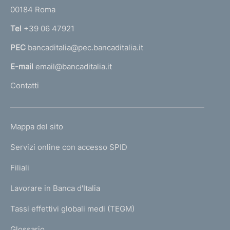
r
00184 Roma
r
n
Tel
+39 06 47921
a
PEC
bancaditalia@pec.bancaditalia.it
a
l
E-mail
email@bancaditalia.it
l
Contatti
'
h
o
L
Mappa del sito
m
I
e
Servizi online con accesso SPID
N
p
K
Filiali
a
U
g
Lavorare in Banca d'Italia
T
e
I
Tassi effettivi globali medi (TEGM)
)
L
Glossario