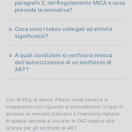
collegato a una rete di altri emittenti
paragrafo 2, del Regolamento MiCA e cosa
dichiarazioni nella domanda di
esentati;
white paper
prevede la normativa?
autorizzazione di cui all'articolo 18 o
l'offerta al pubblico del token è
in un
white paper
sulle cripto-attività
rivolta esclusivamente a investitori
modificato conformemente
Cosa sono i token collegati ad attività
qualificati e il token collegato ad
all'articolo 25;
significativi?
attività può essere detenuto solo da
l'emittente non soddisfa più le
white paper
tali investitori qualificati.
condizioni cui è subordinata
A quali condizioni si verifica la revoca
l'autorizzazione;
dell'autorizzazione di un emittente di
l'emittente ha violato gravemente le
ART?
disposizioni del presente titolo;
supervisory college
l'emittente è soggetto a un piano di
white paper
risanamento;
l'emittente ha espressamente
Con le FAQ, la Banca d'Italia vuole favorire la
rinunciato alla sua autorizzazione o
trasparenza con riguardo ai procedimenti in fase di
ha deciso di cessare le proprie
accesso al mercato bancario e finanziario italiano.
attività;
supervisory college
In questa sezione si trovano le FAQ relative alle
l'attività dell'emittente costituisce
istanze per gli emittenti di ART.