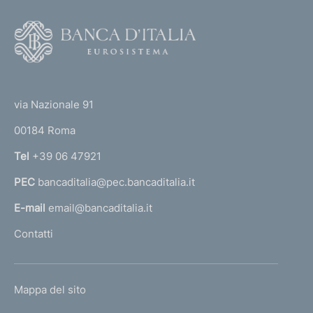
F
o
o
(
t
t
e
via Nazionale 91
o
r
00184 Roma
r
n
Tel
+39 06 47921
a
PEC
bancaditalia@pec.bancaditalia.it
a
l
E-mail
email@bancaditalia.it
l
Contatti
'
h
o
L
Mappa del sito
m
I