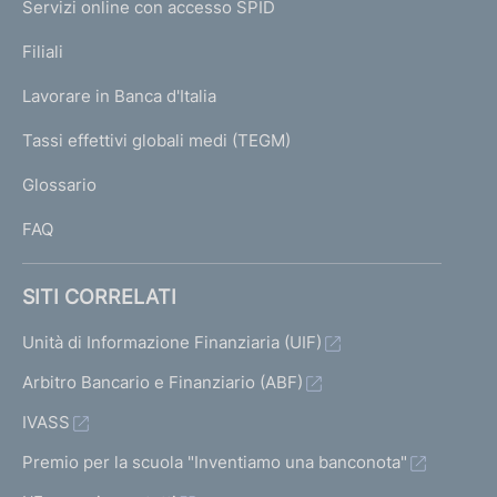
e
Servizi online con accesso SPID
N
p
K
Filiali
a
U
g
Lavorare in Banca d'Italia
T
e
I
Tassi effettivi globali medi (TEGM)
)
L
Glossario
I
FAQ
SITI CORRELATI
Unità di Informazione Finanziaria (UIF)
Arbitro Bancario e Finanziario (ABF)
IVASS
Premio per la scuola "Inventiamo una banconota"