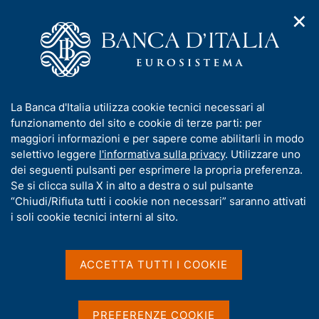
✕
H
A
o
C
p
m
e
r
e
r
i
p
c
Home
/
Compiti
/
Stabilità finanziaria
/
m
a
a
Il "potere di intervento" della Banca d'Italia su strumenti
/
e
g
n
finanziari, depositi strutturati e attività/pratiche finanziarie
I
La Banca d'Italia utilizza cookie tecnici necessari al
n
e
e
collegate
n
funzionamento del sito e cookie di terze parti: per
u
l
Glossario delle tipologie di strumenti finanziari analizzati dalla
d
f
maggiori informazioni e per sapere come abilitarli in modo
i
s
Banca d'Italia nell'ambito del potere di intervento
o
selettivo leggere
l'informativa sulla privacy
. Utilizzare uno
n
i
r
dei seguenti pulsanti per esprimere la propria preferenza.
a
t
Glossario delle tipologie
m
Se si clicca sulla X in alto a destra o sul pulsante
v
o
i
a
“Chiudi/Rifiuta tutti i cookie non necessari” saranno attivati
di strumenti finanziari
g
t
i soli cookie tecnici interni al sito.
a
analizzati dalla Banca
i
z
v
d'Italia nell'ambito del
i
a
o
ACCETTA TUTTI I COOKIE
potere di intervento
n
s
e
u
i
PREFERENZE COOKIE