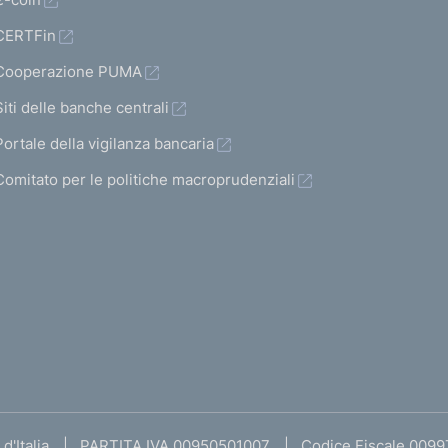
CERTFin
Cooperazione PUMA
Siti delle banche centrali
Portale della vigilanza bancaria
Comitato per le politiche macroprudenziali
d'Italia
PARTITA IVA 00950501007
Codice Fiscale 009