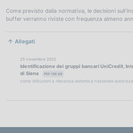
Come previsto dalla normativa, le decisioni sull'indi
buffer verranno riviste con frequenza almeno ann
S
Allegati
e
z
D
25 novembre 2022
Identificazione dei gruppi bancari UniCredit, 
a
i
di Siena
t
PDF 136 KB
a
come istituzioni a rilevanza sistemica nazionale autorizzat
o
P
n
u
b
e
b
l
d
i
i
c