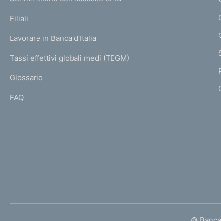
N
p
e
K
Filiali
a
n
U
g
Lavorare in Banca d'Italia
T
e
t
I
Tassi effettivi globali medi (TEGM)
)
L
o
Glossario
I
FAQ
© Banca 