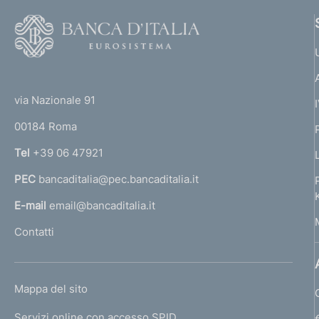
a
F
a
z
o
i
p
o
o
(
t
p
n
t
e
e
via Nazionale 91
r
o
r
:
00184 Roma
r
:
o
n
Tel
+39 06 47921
f
a
PEC
bancaditalia@pec.bancaditalia.it
a
o
l
E-mail
email@bancaditalia.it
n
l
Contatti
'
d
h
o
i
L
Mappa del sito
m
m
I
e
Servizi online con accesso SPID