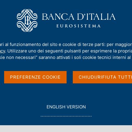
iamo
Compiti
Servizi al cittadino
Pubbli
prudenziale della Banca d'Italia
/
Identificazione dei gruppi bancari Un
ari al funzionamento del sito e cookie di terze parti: per maggior
ruppi bancari UniCredit
acy
. Utilizzare uno dei seguenti pulsanti per esprimere la propria 
ie non necessari” saranno attivati i soli cookie tecnici interni al 
co BPM e Monte dei Pas
PREFERENZE COOKIE
CHIUDI/RIFIUTA TUTT
torizzate in Italia
G
ENGLISH VERSION
O
T
O