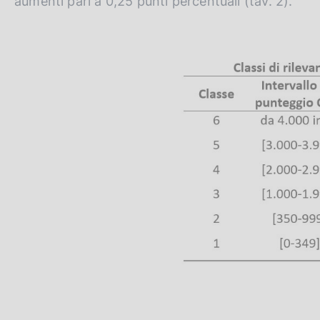
aumenti pari a 0,25 punti percentuali (tav. 2).