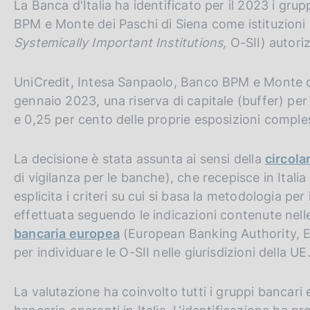
La Banca d'Italia ha identificato per il 2023 i gr
c
o
BPM e Monte dei Paschi di Siena come istituzioni 
o
Systemically Important Institutions,
O-SII) autorizz
k
i
UniCredit, Intesa Sanpaolo, Banco BPM e Monte d
e
:
gennaio 2023, una riserva di capitale (buffer) per 
e 0,25 per cento delle proprie esposizioni comples
La decisione è stata assunta ai sensi della
circola
di vigilanza per le banche), che recepisce in Italia
esplicita i criteri su cui si basa la metodologia per
effettuata seguendo le indicazioni contenute nel
bancaria europea
(European Banking Authority, EBA
per individuare le O-SII nelle giurisdizioni della UE
La valutazione ha coinvolto tutti i gruppi bancari