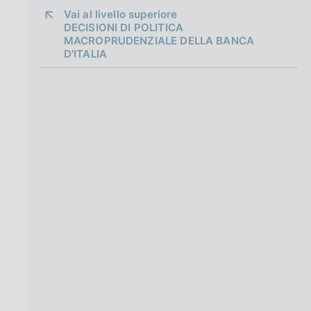
g
Vai al livello superiore 
i
DECISIONI DI POLITICA
n
MACROPRUDENZIALE DELLA BANCA
a
D'ITALIA