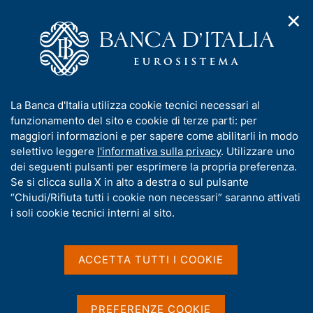
✕
H
A
o
C
p
m
e
r
e
r
i
p
c
Home
/
Compiti
/
Gestione dei sistemi di pagamento
/
m
a
a
Altri servizi per l'utenza
/
e
g
n
Le dichiarazioni sostitutive del protesto
I
La Banca d'Italia utilizza cookie tecnici necessari al
n
e
e
n
funzionamento del sito e cookie di terze parti: per
u
l
Le dichiarazioni
d
f
maggiori informazioni e per sapere come abilitarli in modo
i
s
o
selettivo leggere
l'informativa sulla privacy
. Utilizzare uno
sostitutive del protesto
n
i
r
dei seguenti pulsanti per esprimere la propria preferenza.
a
t
m
Se si clicca sulla X in alto a destra o sul pulsante
v
o
i
a
“Chiudi/Rifiuta tutti i cookie non necessari” saranno attivati
g
t
i soli cookie tecnici interni al sito.
a
Condividi
i
S
z
t
v
i
a
a
o
ACCETTA TUTTI I COOKIE
m
n
s
p
e
u
a
i
La dichiarazione sostitutiva del protesto è una
PREFERENZE COOKIE
l