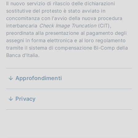
Il nuovo servizio di rilascio delle dichiarazioni
sostitutive del protesto è stato avviato in
concomitanza con l'avvio della nuova procedura
interbancaria
Check Image Truncation
(CIT),
preordinata alla presentazione al pagamento degli
assegni in forma elettronica e al loro regolamento
tramite il sistema di compensazione BI-Comp della
Banca d'Italia.
S
D
26 giugno 2024
Approfondimenti
e
a
D
18 settembre 2023
t
z
a
a
Privacy
D
11 dicembre 2017
t
i
P
a
D
28 settembre 2020
a
u
t
o
a
P
b
a
t
u
n
b
P
a
b
l
u
P