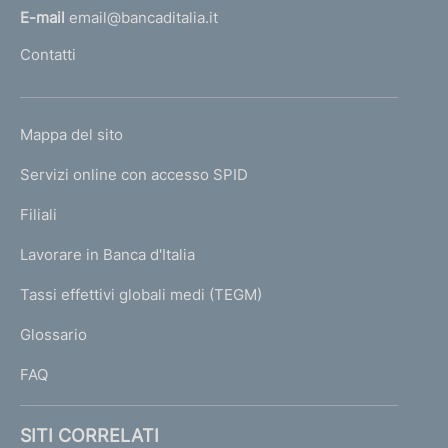
i
l
E-mail
email@bancaditalia.it
t
l
Contatti
a
'
n
h
a
o
S
L
Mappa del sito
m
.
I
C
e
Servizi online con accesso SPID
N
.
p
R
K
Filiali
a
.
U
g
L
Lavorare in Banca d'Italia
T
e
.
I
Tassi effettivi globali medi (TEGM)
)
L
Glossario
I
FAQ
SITI CORRELATI