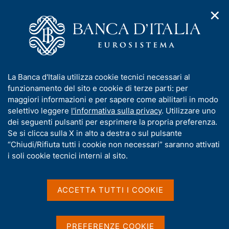
✕
H
A
o
C
p
m
e
r
e
r
i
p
c
Home
/
Compiti
/
Risoluzione e gestione delle crisi
/
m
a
a
Provvedimenti dell'Autorità di risoluzione delle crisi
/
e
g
n
Fondo Immobiliare riservato "Pegaso RE"
I
La Banca d'Italia utilizza cookie tecnici necessari al
n
e
e
n
funzionamento del sito e cookie di terze parti: per
u
l
Fondo Immobiliare
d
f
maggiori informazioni e per sapere come abilitarli in modo
i
s
o
selettivo leggere
l'informativa sulla privacy
. Utilizzare uno
riservato "Pegaso RE"
n
i
r
dei seguenti pulsanti per esprimere la propria preferenza.
a
t
m
Se si clicca sulla X in alto a destra o sul pulsante
v
o
i
a
“Chiudi/Rifiuta tutti i cookie non necessari” saranno attivati
Nomina del liquidatore
g
t
i soli cookie tecnici interni al sito.
a
i
z
v
i
Condividi
a
o
ACCETTA TUTTI I COOKIE
S
n
s
t
e
a
u
m
i
PREFERENZE COOKIE