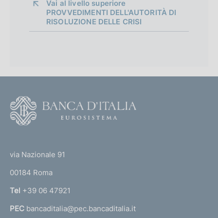
Vai al livello superiore 
PROVVEDIMENTI DELL'AUTORITÀ DI
RISOLUZIONE DELLE CRISI
B
C
C
E
t
F
r
o
u
o
s
(
t
c
t
a
e
via Nazionale 91
S
o
r
a
00184 Roma
r
l
n
Tel
+39 06 47921
e
a
r
PEC
bancaditalia@pec.bancaditalia.it
a
n